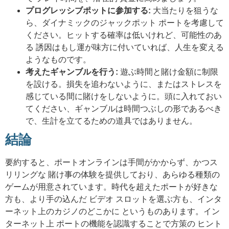
プログレッシブポットに参加する:
大当たりを狙うな
ら、ダイナミックのジャックポット ポートを考慮して
ください。ヒットする確率は低いけれど、可能性のあ
る 誘因はもし運が味方に付いていれば、人生を変える
ようなものです。
考えたギャンブルを行う:
遊ぶ時間と賭け金額に制限
を設ける。損失を追わないように、またはストレスを
感じている間に賭けをしないように。頭に入れておい
てください、ギャンブルは時間つぶしの形であるべき
で、生計を立てるための道具ではありません。
結論
要約すると、ポートオンラインは手間がかからず、かつス
リリングな 賭け事の体験を提供しており、あらゆる種類の
ゲームが用意されています。時代を超えたポートが好きな
方も、より手の込んだ ビデオ スロットを選ぶ方も、インタ
ーネット上のカジノのどこかに というものあります。イン
ターネット上 ポートの機能を認識することで方策の ヒント