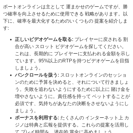
ポートオンラインは主として 運まかせのゲームですが、勝
つ確率を向上させるために使用できる 戦略があります。以
下に、確率を最大化するためのいくつもの 提案を紹介しま
す:
正しいビデオゲームを取る:
プレイヤーに戻される 割
合が高い スロット ビデオゲームを探してください。
これは、長期的に プレイヤーに支払われる金額を示し
ています。95%以上のRTPを持つビデオゲームを目指
しましょう。
バンクロールを扱う:
スロットオンラインのセッショ
ンのために予算を決めると、それについて行きましょ
う。失敗を追わないようにするために以上に 賭け金を
増やさないように。責任感を持って ベットすることが
必須です、気持ちがあなたの決断をさせないようにし
ましょう。
ボーナスを利用する:
たくさんの インターネット上 カ
ジノは特典と広報を提供する。これらの提案を活用し
て プレイ時間を、潜在的 賞金に高めましょう。