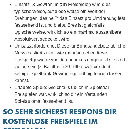
Einsatz- & Gewinnlimit: In Freispielen wird dies
typischerweise, auf diese weise ein Wert der
Drehungen, das hei?t das Einsatz pro Umdrehung fest
feststehend ist und bleibt. Eres ist gleichfalls
typischerweise, wirklich so ein maximal auszahlbare
Absolutwert gedeckelt wird.
Umsatzanforderung: Diese fur Bonusangebote ubliche
Muss existiert zuvor, wie mehrfach ebendiese
Freispielgewinne von dir nachmals eingesetzt sie sind
zu tun sein (z. Bacillus. x30, x40 usw.), vor du dir
selbige Spielbank-Gewinne geradlinig lohnen lassen
kannst.
Erlaubte Spiele: Gleichfalls ublich in Spielsaal
Freispielen war, wirklich so dir ein Verbunden
Spielautomat feststehend ist.
SO SEHR SICHERST RESPONS DIR
KOSTENLOSE FREISPIELE IM