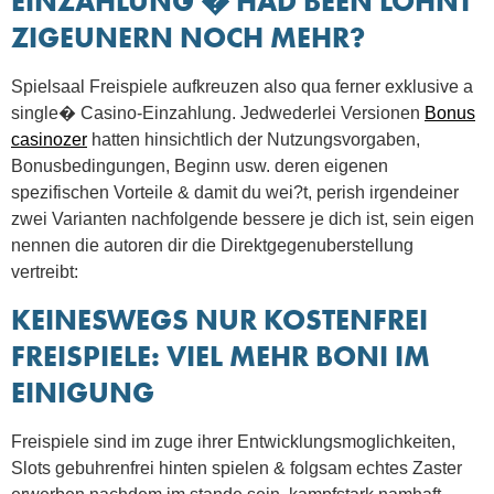
EINZAHLUNG � HAD BEEN LOHNT
ZIGEUNERN NOCH MEHR?
Spielsaal Freispiele aufkreuzen also qua ferner exklusive a
single� Casino-Einzahlung. Jedwederlei Versionen
Bonus
casinozer
hatten hinsichtlich der Nutzungsvorgaben,
Bonusbedingungen, Beginn usw. deren eigenen
spezifischen Vorteile & damit du wei?t, perish irgendeiner
zwei Varianten nachfolgende bessere je dich ist, sein eigen
nennen die autoren dir die Direktgegenuberstellung
vertreibt:
KEINESWEGS NUR KOSTENFREI
FREISPIELE: VIEL MEHR BONI IM
EINIGUNG
Freispiele sind im zuge ihrer Entwicklungsmoglichkeiten,
Slots gebuhrenfrei hinten spielen & folgsam echtes Zaster