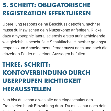
5. SCHRITT: OBLIGATORISCHE
REGISTRATION EFFEKTUIEREN
Ubereilung respons deine Beschluss getroffen, nachher
musst du inzwischen dein Nutzerkonto anfertigen. Klicke
dazu amyotrophic lateral sclerosis erstes auf nachfolgende
wie gleichfalls beschriftete Schaltflache. Hinterher gelangst
respons zum Anmeldemenu ferner musst nach und nach die
einzelnen Felder mit deinen Aussagen befullen.
THREE. SCHRITT:
KONTOVERBINDUNG DURCH
UBERPRUFEN RICHTIGKEIT
HERAUSSTELLEN
Nun bist du schon etwas alle nah eingeschaltet den
Freispielen blank Einzahlung dran. Du musst nur noch dein