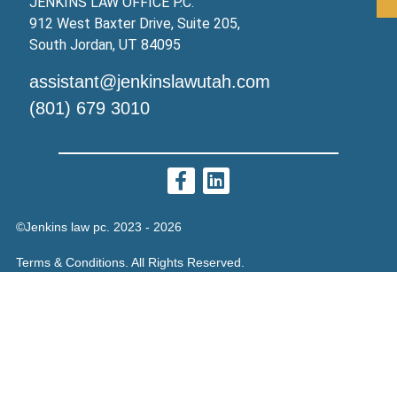
JENKINS LAW OFFICE P.C.
912 West Baxter Drive, Suite 205,
South Jordan, UT 84095
assistant@jenkinslawutah.com
(801) 679 3010
©Jenkins law pc. 2023 - 2026
Terms & Conditions. All Rights Reserved.