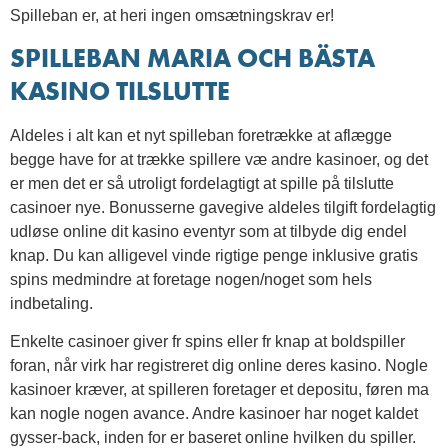
Spilleban er, at heri ingen omsætningskrav er!
SPILLEBAN MARIA OCH BÄSTA
KASINO TILSLUTTE
Aldeles i alt kan et nyt spilleban foretrække at aflægge
begge have for at trække spillere væ andre kasinoer, og det
er men det er så utroligt fordelagtigt at spille på tilslutte
casinoer nye. Bonusserne gavegive aldeles tilgift fordelagtig
udløse online dit kasino eventyr som at tilbyde dig endel
knap. Du kan alligevel vinde rigtige penge inklusive gratis
spins medmindre at foretage nogen/noget som hels
indbetaling.
Enkelte casinoer giver fr spins eller fr knap at boldspiller
foran, når virk har registreret dig online deres kasino. Nogle
kasinoer kræver, at spilleren foretager et depositu, føren ma
kan nogle nogen avance. Andre kasinoer har noget kaldet
gysser-back, inden for er baseret online hvilken du spiller.