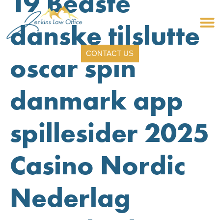
19 Bedste
danske tilslutte
CONTACT US
oscar spin
danmark app
spillesider 2025
Casino Nordic
Nederlag