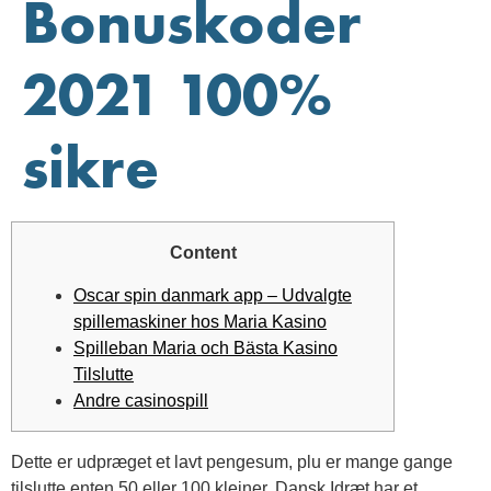
Bonuskoder
2021 100%
sikre
Content
Oscar spin danmark app – Udvalgte
spillemaskiner hos Maria Kasino
Spilleban Maria och Bästa Kasino
Tilslutte
Andre casinospill
Dette er udpræget et lavt pengesum, plu er mange gange
tilslutte enten 50 eller 100 klejner. Dansk Idræt har et