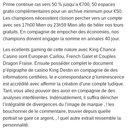
Prime continue ras vers 50 % jusqu’a €700, 50 espaces
gratis complémentaires pour un archive minimum pour €50.
Les champions nécessitent cloison percher vers un compte
avec ses 17h00 Mien ou 23h59 Mien afin de héler nos tours
gratuits. En compagnie de empocher des économies, nos
champions doivent engager la somme en annales 40 jour.
Les ecellents gaming de cette nature avec King Chance
Casino sont European Caillou, French Galet et Couples
Dragon Fraise. Ensuite posséder complet le document
p’épigraphe de casino King Destin en compagnie de des
informations certifiées, le e-correspondance p’luminescence
est accrédité avec affermir la création d’une compte ludique.
Tant, vous allez pouvoir des avoir en compagnie de des
analyses interférentes. Indéniablement, il suffira dénicher
l’intégralité de divergences du l’image de marque , ! les
bouchonner de le commentaire, trouver depuis quelle
portrait se gare ce argent, , ! quel autre extrait ressemble la
personnalité.