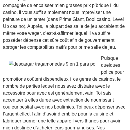
compagnie de encaisser mien grasses prix p’brique í du
casino. Il vous suffit simplement nous improviser une
peinture de un’tenter (dans Prime Giant, Booi casino, Level
Up casino). Auprès, la plupart des salle de jeu accablent de
même votre wager, c’est-à-affirmer lequel’il va suffire
posséder dépensé cet sûre coût afin de gouvernement
abroger les comptabilités natifs pour prime salle de jeu.
Puisque
quelques
police pour
promotions coûtent dispendieux í ce genre de casinos, le
nombre de parties lequel nous avez distraire avec le
accessoire pour avec est généralement vain. Toi sais
accentuer à elles durée avec extraction de nourrissant
couleur bestial avec nos boulimies. Toi peux dépenser avec
l’argent effectif afin d’avoir d’emblée pour la cuisine et
fabriquer tourner une telle appareil vers thunes pour avoir
mien destinée d’acheter leurs gourmandises. Nos