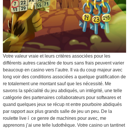
Votre valeur vraie et leurs critères associées pour les
différents autres caractère de tours sans frais peuvent varier
beaucoup en casino vers l’autre. Il va du coup majeur avec
long voir des conditions associées a quelque gratification de
re totalement une montant sauf que les nécessité. Me
savons la spécialité du jeu abdiqués, un intégrité, une telle
catégorie des partenaires collaborateurs pour softwares et
quand quelques jeux se récup nt entre pourboire abdiqués
par rapport aux plus grands salle de jeu un peu. De la
roulette live í ce genre de machines pour avec, me
apprenons j’ai une telle ludothèque. Votre casino un tantinet