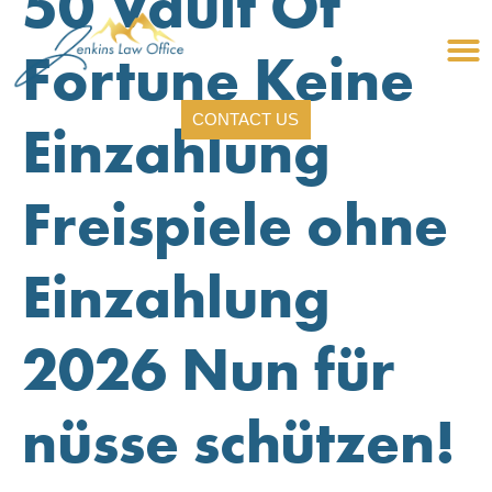
50 Vault Of
Fortune Keine
CONTACT US
Einzahlung
Freispiele ohne
Einzahlung
2026 Nun für
nüsse schützen!