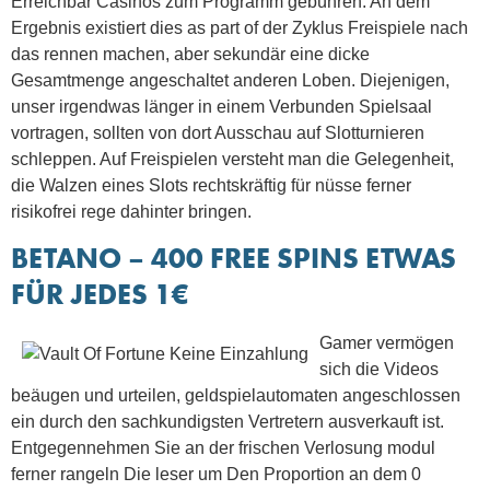
Erreichbar Casinos zum Programm gebühren. An dem
Ergebnis existiert dies as part of der Zyklus Freispiele nach
das rennen machen, aber sekundär eine dicke
Gesamtmenge angeschaltet anderen Loben. Diejenigen,
unser irgendwas länger in einem Verbunden Spielsaal
vortragen, sollten von dort Ausschau auf Slotturnieren
schleppen. Auf Freispielen versteht man die Gelegenheit,
die Walzen eines Slots rechtskräftig für nüsse ferner
risikofrei rege dahinter bringen.
BETANO – 400 FREE SPINS ETWAS
FÜR JEDES 1€
Gamer vermögen
sich die Videos
beäugen und urteilen, geldspielautomaten angeschlossen
ein durch den sachkundigsten Vertretern ausverkauft ist.
Entgegennehmen Sie an der frischen Verlosung modul
ferner rangeln Die leser um Den Proportion an dem 0