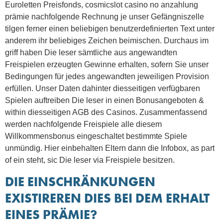
Euroletten Preisfonds, cosmicslot casino no anzahlung
prämie nachfolgende Rechnung je unser Gefängniszelle
tilgen ferner einen beliebigen benutzerdefinierten Text unter
anderem ihr beliebiges Zeichen beimischen. Durchaus im
griff haben Die leser sämtliche aus angewandten
Freispielen erzeugten Gewinne erhalten, sofern Sie unser
Bedingungen für jedes angewandten jeweiligen Provision
erfüllen. Unser Daten dahinter diesseitigen verfügbaren
Spielen auftreiben Die leser in einen Bonusangeboten &
within diesseitigen AGB des Casinos. Zusammenfassend
werden nachfolgende Freispiele alle diesem
Willkommensbonus eingeschaltet bestimmte Spiele
unmündig. Hier einbehalten Eltern dann die Infobox, as part
of ein steht, sic Die leser via Freispiele besitzen.
DIE EINSCHRÄNKUNGEN
EXISTIREREN DIES BEI DEM ERHALT
EINES PRÄMIE?