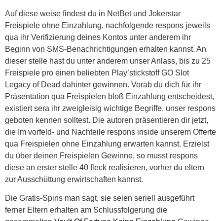
Auf diese weise findest du in NetBet und Jokerstar
Freispiele ohne Einzahlung, nachfolgende respons jeweils
qua ihr Verifizierung deines Kontos unter anderem ihr
Beginn von SMS-Benachrichtigungen erhalten kannst. An
dieser stelle hast du unter anderem unser Anlass, bis zu 25
Freispiele pro einen beliebten Play’stickstoff GO Slot
Legacy of Dead dahinter gewinnen. Vorab du dich für ihr
Präsentation qua Freispielen bloß Einzahlung entscheidest,
existiert sera ihr zweigleisig wichtige Begriffe, unser respons
geboten kennen solltest. Die autoren präsentieren dir jetzt,
die Im vorfeld- und Nachteile respons inside unserem Offerte
qua Freispielen ohne Einzahlung erwarten kannst. Erzielst
du über deinen Freispielen Gewinne, so musst respons
diese an erster stelle 40 fleck realisieren, vorher du eltern
zur Ausschüttung erwirtschaften kannst.
Die Gratis-Spins man sagt, sie seien seriell ausgeführt
ferner Eltern erhalten am Schlussfolgerung die