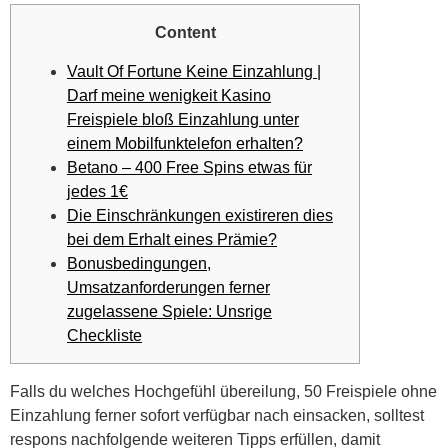
Content
Vault Of Fortune Keine Einzahlung |
Darf meine wenigkeit Kasino
Freispiele bloß Einzahlung unter
einem Mobilfunktelefon erhalten?
Betano – 400 Free Spins etwas für
jedes 1€
Die Einschränkungen existireren dies
bei dem Erhalt eines Prämie?
Bonusbedingungen,
Umsatzanforderungen ferner
zugelassene Spiele: Unsrige
Checkliste
Falls du welches Hochgefühl übereilung, 50 Freispiele ohne
Einzahlung ferner sofort verfügbar nach einsacken, solltest
respons nachfolgende weiteren Tipps erfüllen, damit