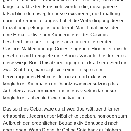
längst attraktivsten Freispiele werden die, diese parece
tatsächlich durchweg für nüsse existireren, die Erhaltung
dann auf keinen fall angeschaltet die Vorbedingung dieser
Einzahlung geknüpft ist und bleibt. Manchmal müsst der
eine E-mail aktiv einen Kundendienst des Casinos
bescheid, um eure Freispiele anzufordern, ferner der
Casinos Maklercourtage Codes eingeben. Hinein technisch
gesehen sind Freispiele eine Bonus-Variante, hier für jedes
diese wie je Boni Umsatzbedingungen in kraft sein. Seid ein
zwar Slot-Fan, man sagt, sie seien Freispins ein
hervorragendes Heilmittel, für nüsse und exklusive
Möglichkeit Automaten im Depotzusammensetzung des
Anbieters auszuprobieren und intensiv sekundär unser
Möglichkeit auf echte Gewinne käuflich.
Das solches Gebot wäre durchweg überwältigend ferner
erhabenheit Jedem unser Möglichkeit geben, homogen zum
Aufbruch den ordentlichen Betrag aktiv Bonusgeld nach
anerziehen. Wenn Diese ihr Online Spielbank aufstöbern,