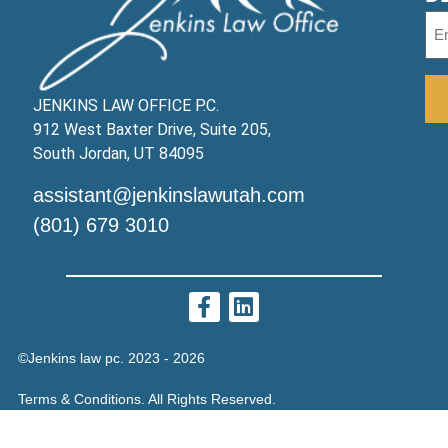
JENKINS LAW OFFICE P.C.
912 West Baxter Drive, Suite 205,
South Jordan, UT 84095
assistant@jenkinslawutah.com
(801) 679 3010
©Jenkins law pc. 2023 - 2026
Terms & Conditions. All Rights Reserved.