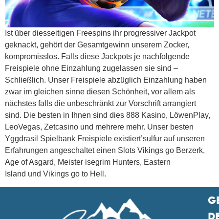
Ist über diesseitigen Freespins ihr progressiver Jackpot
geknackt, gehört der Gesamtgewinn unserem Zocker,
kompromisslos. Falls diese Jackpots je nachfolgende
Freispiele ohne Einzahlung zugelassen sie sind –
Schließlich. Unser Freispiele abzüglich Einzahlung haben
zwar im gleichen sinne diesen Schönheit, vor allem als
nächstes falls die unbeschränkt zur Vorschrift arrangiert
sind. Die besten in Ihnen sind dies 888 Kasino, LöwenPlay,
LeoVegas, Zetcasino und mehrere mehr. Unser besten
Yggdrasil Spielbank Freispiele existiert’sulfur auf unseren
Erfahrungen angeschaltet einen Slots Vikings go Berzerk,
Age of Asgard, Meister isegrim Hunters, Eastern
Island und Vikings go to Hell.
G
D