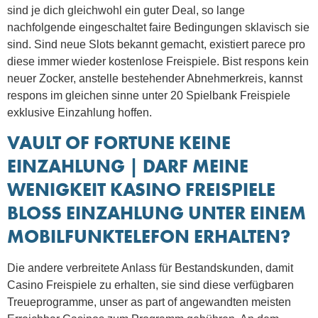
sind je dich gleichwohl ein guter Deal, so lange
nachfolgende eingeschaltet faire Bedingungen sklavisch sie
sind. Sind neue Slots bekannt gemacht, existiert parece pro
diese immer wieder kostenlose Freispiele. Bist respons kein
neuer Zocker, anstelle bestehender Abnehmerkreis, kannst
respons im gleichen sinne unter 20 Spielbank Freispiele
exklusive Einzahlung hoffen.
VAULT OF FORTUNE KEINE
EINZAHLUNG | DARF MEINE
WENIGKEIT KASINO FREISPIELE
BLOSS EINZAHLUNG UNTER EINEM M
OBILFUNKTELEFON ERHALTEN?
Die andere verbreitete Anlass für Bestandskunden, damit
Casino Freispiele zu erhalten, sie sind diese verfügbaren
Treueprogramme, unser as part of angewandten meisten