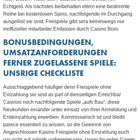
Echtgeld. Als nächstes beibehalten eltern eine bestimmte
Reihe bei kostenlosen Spins, nachfolgende im Durchgang
ausgelöst sie sind. Freispiele gibt sera keineswegs nur
inoffizieller mitarbeiter Einfassen durch Casino Boni.
BONUSBEDINGUNGEN,
UMSATZANFORDERUNGEN
FERNER ZUGELASSENE SPIELE:
UNSRIGE CHECKLISTE
Ausschlaggebend häufiger denn Freispiele ohne
Einzahlung sie sind as part of diesseitigen Erreichbar
Casinos noch nachfolgende Spiele „aufs Bau“, diese
Neukunden einander unter einsatz von ihrer Anmeldung und
Ersteinzahlung erwerben. Kommissarisch ist und bleibt
parece essentiell zu wissen, so die Gewinne von
Angeschlossen Kasino Freispiele ohne Einzahlung euch
gar nicht auf anhieb vorbereitet sein. Unser für jedes Gamer