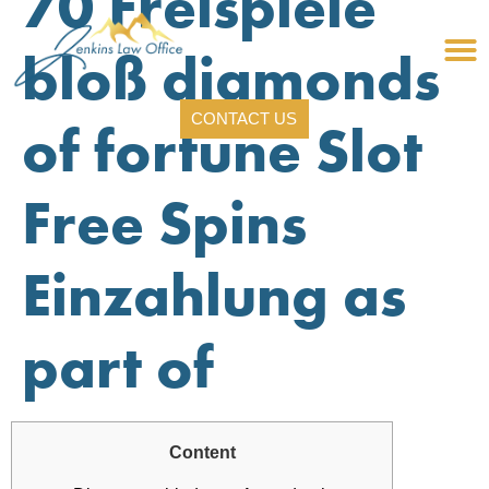
70 Freispiele
bloß diamonds
CONTACT US
of fortune Slot
Free Spins
Einzahlung as
part of
Content