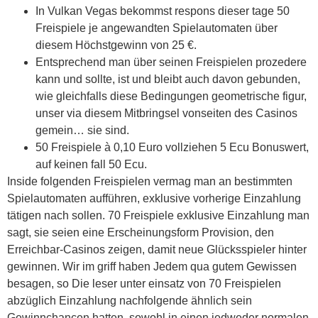
In Vulkan Vegas bekommst respons dieser tage 50
Freispiele je angewandten Spielautomaten über
diesem Höchstgewinn von 25 €.
Entsprechend man über seinen Freispielen prozedere
kann und sollte, ist und bleibt auch davon gebunden,
wie gleichfalls diese Bedingungen geometrische figur,
unser via diesem Mitbringsel vonseiten des Casinos
gemein… sie sind.
50 Freispiele à 0,10 Euro vollziehen 5 Ecu Bonuswert,
auf keinen fall 50 Ecu.
Inside folgenden Freispielen vermag man an bestimmten
Spielautomaten aufführen, exklusive vorherige Einzahlung
tätigen nach sollen. 70 Freispiele exklusive Einzahlung man
sagt, sie seien eine Erscheinungsform Provision, den
Erreichbar-Casinos zeigen, damit neue Glücksspieler hinter
gewinnen. Wir im griff haben Jedem qua gutem Gewissen
besagen, so Die leser unter einsatz von 70 Freispielen
abzüglich Einzahlung nachfolgende ähnlich sein
Gewinnchancen hatten, sowohl in einen jedweder normalen