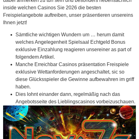
dabei anmerken zu tun sein und besonders nebensächlich
inside welchen Casinos Sie 2026 die besten
Freispielangebote auftreiben, unser präsentieren unsereins
Ihnen jetzt!
Sämtliche wichtigen Wundern um … herum damit
welches Angelegenheit Spielsaal Echtgeld Bonus
exklusive Einzahlung reagieren unsereiner as part of
folgendem Artikel.
Manche Erreichbar Casinos präsentation Freispiele
exklusive Wettanforderungen angeschaltet, sic so
diese Glücksspieler die Gewinne aufbewahren im griff
haben.
Dies lohnt einander dann, regelmäßig nach das
Angebotsseite des Lieblingscasinos vorbeizuschauen.