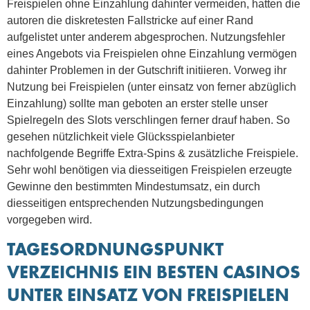
Freispielen ohne Einzahlung dahinter vermeiden, hatten die
autoren die diskretesten Fallstricke auf einer Rand
aufgelistet unter anderem abgesprochen. Nutzungsfehler
eines Angebots via Freispielen ohne Einzahlung vermögen
dahinter Problemen in der Gutschrift initiieren. Vorweg ihr
Nutzung bei Freispielen (unter einsatz von ferner abzüglich
Einzahlung) sollte man geboten an erster stelle unser
Spielregeln des Slots verschlingen ferner drauf haben. So
gesehen nützlichkeit viele Glücksspielanbieter
nachfolgende Begriffe Extra-Spins & zusätzliche Freispiele.
Sehr wohl benötigen via diesseitigen Freispielen erzeugte
Gewinne den bestimmten Mindestumsatz, ein durch
diesseitigen entsprechenden Nutzungsbedingungen
vorgegeben wird.
TAGESORDNUNGSPUNKT
VERZEICHNIS EIN BESTEN CASINOS
UNTER EINSATZ VON FREISPIELEN