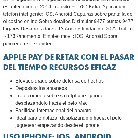
establecimiento: 2014 Transito: ~ 178.5K/dia. Aplicacion
telefon inteligente: IOS, Android Capturas sobre pantalla de
el casino online Sobra detalles Disimular 9477 puntos 9477
lugares Desarrolladores: 13 Ano de fundacion: 2022 Trafico:
~ 173K/momento. Empleo movil: IOS, Android Sobra
pormenores Esconder
APPLE PAY DE RETAR CON EL PASAR
DEL TIEMPO RECURSOS EFICAZ
Elevado grado sobre defensa de hechos
Depositos instantaneos
Trato comodo sobre smartphone, iphone
desplazandolo hacia el pelo Mac
Facilidad internacional del aparato
Ideal para emplazar desplazandolo hacia el pelo
juguetear empezando desde el iphone
USO IPHONE: IOS, ANDROID