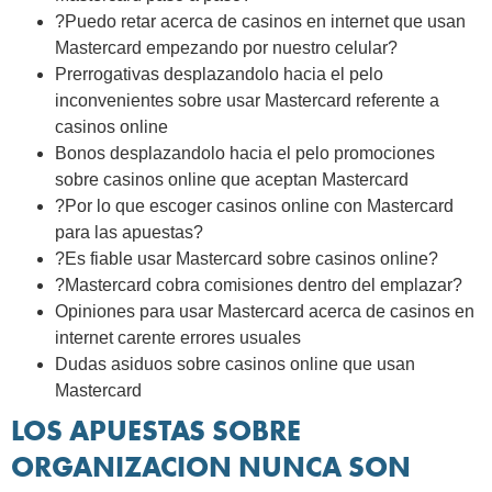
?Puedo retar acerca de casinos en internet que usan
Mastercard empezando por nuestro celular?
Prerrogativas desplazandolo hacia el pelo
inconvenientes sobre usar Mastercard referente a
casinos online
Bonos desplazandolo hacia el pelo promociones
sobre casinos online que aceptan Mastercard
?Por lo que escoger casinos online con Mastercard
para las apuestas?
?Es fiable usar Mastercard sobre casinos online?
?Mastercard cobra comisiones dentro del emplazar?
Opiniones para usar Mastercard acerca de casinos en
internet carente errores usuales
Dudas asiduos sobre casinos online que usan
Mastercard
LOS APUESTAS SOBRE
ORGANIZACION NUNCA SON