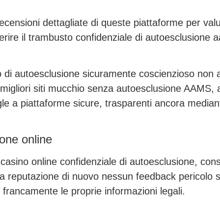
recensioni dettagliate di queste piattaforme per valu
rire il trambusto confidenziale di autoesclusione 
o di autoesclusione sicuramente coscienzioso non
migliori siti mucchio senza autoesclusione AAMS, ana
ngle a piattaforme sicure, trasparenti ancora median
ione online
asino online confidenziale di autoesclusione, consi
ona reputazione di nuovo nessun feedback pericolo so
rancamente le proprie informazioni legali.