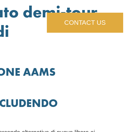
to demi-tour
CONTACT US
di
IONE AAMS
ESCLUDENDO