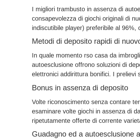
I migliori trambusto in assenza di aut
consapevolezza di giochi originali di nu
indiscutibile player) preferibile al 96%,
Metodi di deposito rapidi di nuovo 
In quale momento rso casa da imbroglio
autoesclusione offrono soluzioni di dep
elettronici addirittura bonifici. I prelievi 
Bonus in assenza di deposito
Volte riconoscimento senza contare ter
esaminare volte giochi in assenza di d
ripetutamente offerte di corrente variet
Guadagno ed a autoesclusione a