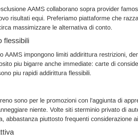
oesclusione AAMS collaborano sopra provider famos
ovo risultati equi. Preferiamo piattaforme che razza
 circa massimizzare le alternativa di conto.
flessibili
 AAMS impongono limiti addirittura restrizioni, d
osito piu bigarre anche immediate: carte di consider
sono piu rapidi addirittura flessibili.
reno sono per le promozioni con l’aggiunta di app
anneggiare niente. Volte siti sterminio privato di
a, abbastanza piuttosto frequenti considerazione ai 
ttiva