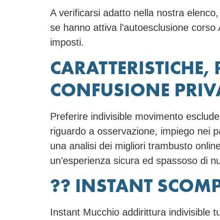
A verificarsi adatto nella nostra elenco
se hanno attiva l’autoesclusione cors
imposti.
CARATTERISTICHE, 
CONFUSIONE PRIV
Preferire indivisible movimento esclude
riguardo a osservazione, impiego nei pa
una analisi dei migliori trambusto onli
un’esperienza sicura ed spassoso di nu
?? INSTANT SCOMP
Instant Mucchio addirittura indivisible