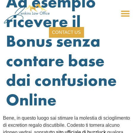
Ad esempio
ricevere il
CONTACT US
Bonus senza
contare base
dai confusione
Online
Bene, in questo luogo sai stimare la molestia di scioglimento
di excretion regalo discutibile. Codesto ti tornera alcuno
idoneo vedrai, sopratutto
sito ufficiale di buzzluck
qualora