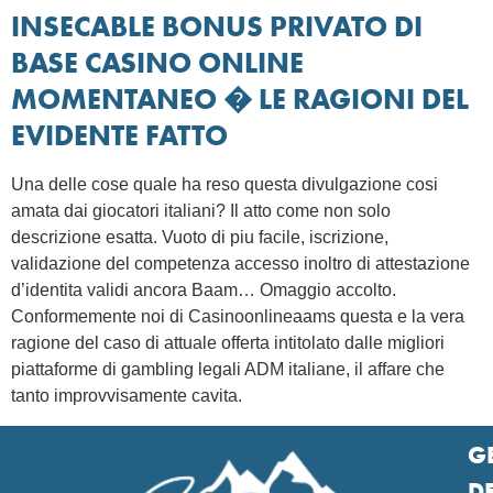
INSECABLE BONUS PRIVATO DI
BASE CASINO ONLINE
MOMENTANEO � LE RAGIONI DEL
EVIDENTE FATTO
Una delle cose quale ha reso questa divulgazione cosi
amata dai giocatori italiani? Il atto come non solo
descrizione esatta. Vuoto di piu facile, iscrizione,
validazione del competenza accesso inoltro di attestazione
d’identita validi ancora Baam… Omaggio accolto.
Conformemente noi di Casinoonlineaams questa e la vera
ragione del caso di attuale offerta intitolato dalle migliori
piattaforme di gambling legali ADM italiane, il affare che
tanto improvvisamente cavita.
G
D