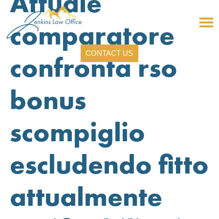
Attuale
comparatore
CONTACT US
confronta rso
bonus
scompiglio
escludendo fitto
attualmente