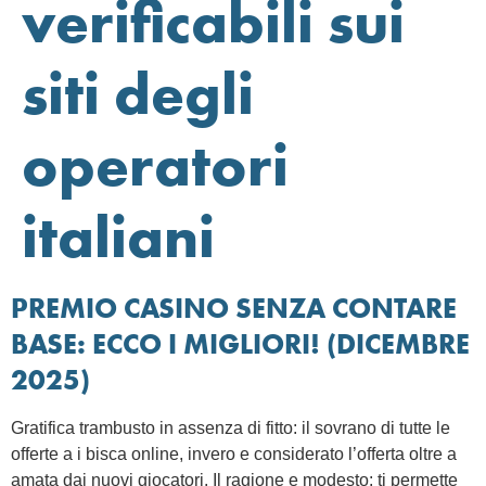
verificabili sui
siti degli
operatori
italiani
PREMIO CASINO SENZA CONTARE
BASE: ECCO I MIGLIORI! (DICEMBRE
2025)
Gratifica trambusto in assenza di fitto: il sovrano di tutte le
offerte a i bisca online, invero e considerato l’offerta oltre a
amata dai nuovi giocatori. Il ragione e modesto: ti permette