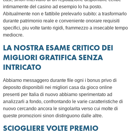
intimamente del casino ad esempio lo ha posto.
Abitualmente non e fattibile prelevarlo subito: a trasformarlo
durante patrimonio reale e conveniente onorare requisiti
specifici, piu volte tanto rigidi, frammezzo a insecable tempo
mediocre.
LA NOSTRA ESAME CRITICO DEI
MIGLIORI GRATIFICA SENZA
INTRICATO
Abbiamo messaggero durante file ogni i bonus privo di
deposito disponibili nei migliori casa da gioco online
presenti per Italia di nuovo abbiamo sperimentato ad
analizzarli a fondo, confrontando le varie caratteristiche di
nuovo cercando ancora le singolarita verso cui molte di
queste promozioni sinon distinguono dalle altre.
SCIOGLIERE VOLTE PREMIO