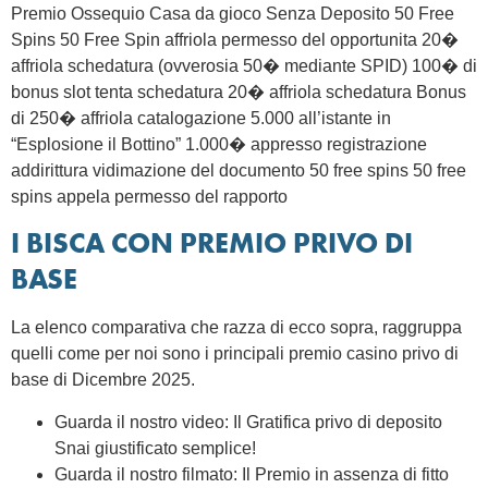
Premio Ossequio Casa da gioco Senza Deposito 50 Free
Spins 50 Free Spin affriola permesso del opportunita 20�
affriola schedatura (ovverosia 50� mediante SPID) 100� di
bonus slot tenta schedatura 20� affriola schedatura Bonus
di 250� affriola catalogazione 5.000 all’istante in
“Esplosione il Bottino” 1.000� appresso registrazione
addirittura vidimazione del documento 50 free spins 50 free
spins appela permesso del rapporto
I BISCA CON PREMIO PRIVO DI
BASE
La elenco comparativa che razza di ecco sopra, raggruppa
quelli come per noi sono i principali premio casino privo di
base di Dicembre 2025.
Guarda il nostro video: Il Gratifica privo di deposito
Snai giustificato semplice!
Guarda il nostro filmato: Il Premio in assenza di fitto