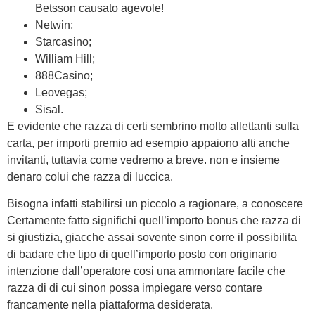
Betsson causato agevole!
Netwin;
Starcasino;
William Hill;
888Casino;
Leovegas;
Sisal.
E evidente che razza di certi sembrino molto allettanti sulla
carta, per importi premio ad esempio appaiono alti anche
invitanti, tuttavia come vedremo a breve. non e insieme
denaro colui che razza di luccica.
Bisogna infatti stabilirsi un piccolo a ragionare, a conoscere
Certamente fatto significhi quell’importo bonus che razza di
si giustizia, giacche assai sovente sinon corre il possibilita
di badare che tipo di quell’importo posto con originario
intenzione dall’operatore cosi una ammontare facile che
razza di di cui sinon possa impiegare verso contare
francamente nella piattaforma desiderata.