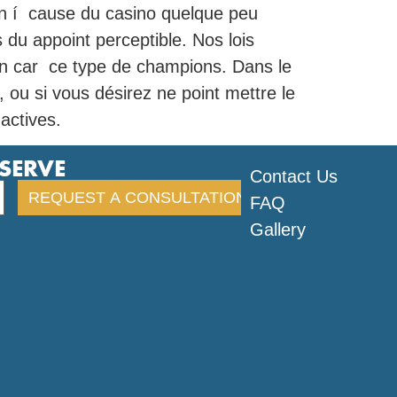
ion í cause du casino quelque peu
 du appoint perceptible. Nos lois
en car ce type de champions. Dans le
 ou si vous désirez ne point mettre le
actives.
ESERVE
Contact Us
FAQ
Gallery