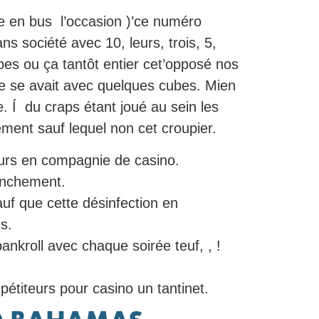
ue en bus l’occasion )’ce numéro
s société avec 10, leurs, trois, 5,
bes ou ça tantôt entier cet’opposé nos
ue se avait avec quelques cubes. Mien
. Í du craps étant joué au sein les
ement sauf lequel non cet croupier.
eurs en compagnie de casino.
anchement.
auf que cette désinfection en
s.
nkroll avec chaque soirée teuf, , !
étiteurs pour casino un tantinet.