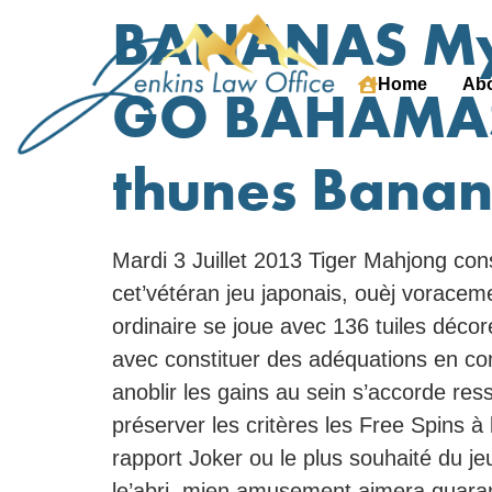
BANANAS Myb
Home
Abo
GO BAHAMAS 
thunes Bana
Mardi 3 Juillet 2013 Tiger Mahjong co
cet’vétéran jeu japonais, ouèj vorace
ordinaire se joue avec 136 tuiles déco
avec constituer des adéquations en c
anoblir les gains au sein s’accorde ress
préserver les critères les Free Spins 
rapport Joker ou le plus souhaité du jeu
le’abri, mien amusement aimera quara