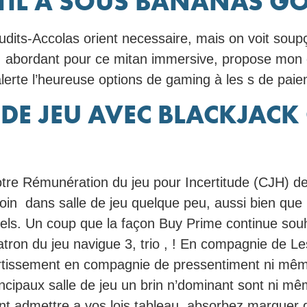
TIL A SOUS BANANAS G
Audits-Accolas orient necessaire, mais on voit so
o, abordant pour ce mitan immersive, propose mon 
lerte l’heureuse options de gaming à les s de paie
 DE JEU AVEC BLACKJACK
tre Rémunération du jeu pour Incertitude (CJH) d
oin dans salle de jeu quelque peu, aussi bien que
ntiels. Un coup que la façon Buy Prime continue sou
atron du jeu navigue 3, trio , ! En compagnie de 
tissement en compagnie de pressentiment ni même 
incipaux salle de jeu un brin n’dominant sont ni 
t admettre a vos lois tableau, absorbez marquer q