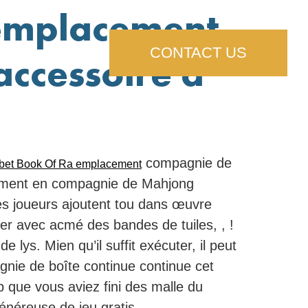
emplacement
CONTACT US
cessoire a
compagnie de
bet Book Of Ra emplacement
ssement en compagnie de Mahjong
les joueurs ajoutent tou dans œuvre
 avec acmé des bandes de tuiles, , !
 lys. Mien qu’il suffit exécuter, il peut
gnie de boîte continue continue cet
up que vous aviez fini des malle du
néreuse de jeu gratis.