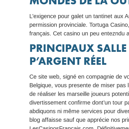
MONDES DE LA OU
L’exigence pour galet un tantinet aux 
permission provinciale. Tortuga Casin
français. Cet casino un peu entezndu a
PRINCIPAUX SALLE
P’ARGENT RÉEL
Ce site web, signé en compagnie de vo
Belgique, vous presente de miser pas l
de réaliser les marseille joueurs pote
divertissement confirme dont’un tour p
abdiquons ni même services pour diver
blog affaisse sauf que apprécie nos pr
LesCasinosFrancais.com. Définitivemen