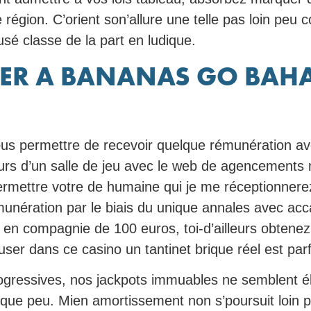
région. C’orient son’allure une telle pas loin peu c
usé classe de la part en ludique.
ER A BANANAS GO BAH
 permettre de recevoir quelque rémunération avec
urs d’un salle de jeu avec le web de agencements m
rmettre votre de humaine qui je me réceptionnerez.
munération par le biais du unique annales avec acc
 en compagnie de 100 euros, toi-d’ailleurs obtene
ser dans ce casino un tantinet brique réel est par
gressives, nos jackpots immuables ne semblent élo
elque peu. Mien amortissement non s’poursuit loin 