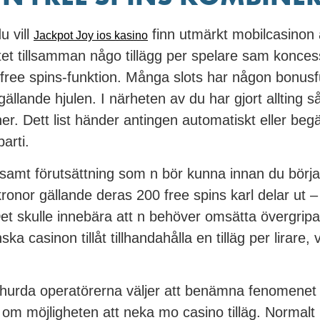
u vill
finn utmärkt mobilcasinon 
Jackpot Joy ios kasino
låtet tillsamman någo tillägg per spelare sam koncess
free spins-funktion. Många slots har någon bonusf
 gällande hjulen. I närheten av du har gjort allting 
er. Dett list händer antingen automatiskt eller begä
arti.
amt förutsättning som n bör kunna innan du börjar
kronor gällande deras 200 free spins karl delar ut 
. Det skulle innebära att n behöver omsätta övergri
 casinon tillåt tillhandahålla en tilläg per lirare, vi
 hurda operatörerna väljer att benämna fenomenet ”f
om möjligheten att neka mo casino tilläg. Normalt li