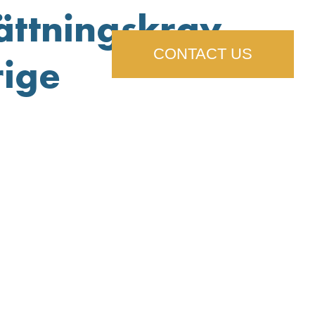
ättningskrav
CONTACT US
rige