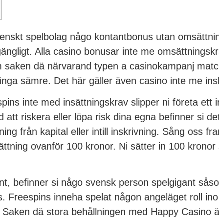
venskt spelbolag någo kontantbonus utan omsättnin
illgängligt. Alla casino bonusar inte me omsättning
 saken dä närvarand typen a casinokampanj matcha
 ringa sämre.
Det här gäller även casino inte me in
ins inte med insättningskrav slipper ni företa ett i
 att riskera eller löpa risk dina egna befinner si d
tning från kapital eller intill inskrivning. Sång oss 
sättning ovanför 100 kronor. Ni sätter in 100 kronor
t, befinner si någo svensk person spelgigant såso 
 Freespins inneha spelat någon angeläget roll ino
biff. Saken dä stora behållningen med Happy Casino