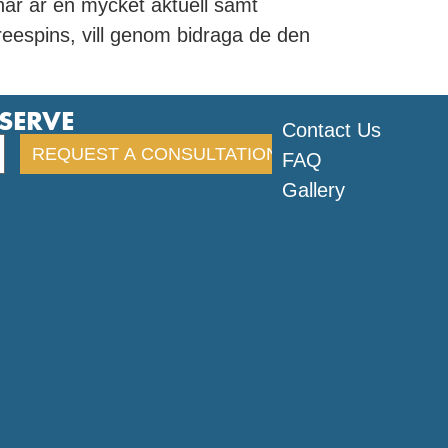
här är en mycket aktuell samt
freespins, vill genom bidraga de den
ESERVE
Contact Us
FAQ
Gallery