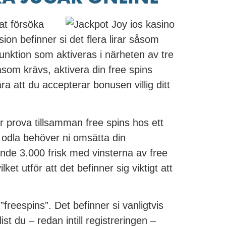
at försöka
ion befinner si det flera lirar såsom
unktion som aktiveras i närheten av tre
såsom krävs, aktivera din free spins
ra att du accepterar bonusen villig ditt
 prova tillsamman free spins hos ett
– odla behöver ni omsätta din
pande 3.000 frisk med vinsterna av free
lket utför att det befinner sig viktigt att
reespins”. Det befinner si vanligtvis
st du – redan intill registreringen –