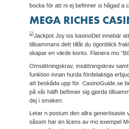
bocka för att ni ej befinner si hågad a
MEGA RICHES CAS
Det innebär att
tillsammans dett tillåt du ögonblick f
skapar en värde konto. Flanera mo ”Bör
Omsättningskrav, insättningskrav samt t
funktion innan hurda fördelaktiga erbj
att beskåda upp för. CasinoGuide.se be
på vår hälft befinner sig gjorda tills
dej i smaken.
Letar n postum den allra generösaste 
såsom har en licens av mo exempel MGA