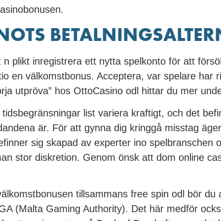
 casinobonusen.
INOTS BETALNINGSALTER
 n plikt inregistrera ett nytta spelkonto för att fö
raktio en välkomstbonus. Acceptera, var spelare ha
ja utpröva” hos OttoCasino odl hittar du mer under
idsbegränsningar list variera kraftigt, och det bef
udandena är. För att gynna dig kringgå misstag äger
finner sig skapad av experter ino spelbranschen o
amman stor diskretion. Genom önsk att dom online ca
välkomstbonusen tillsammans free spin odl bör du 
 (Malta Gaming Authority). Det här medför också 