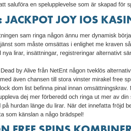
 att saluföra en spelupplevelse som är skapad för s
: JACKPOT JOY IOS KAS
ttningen sam ringa någon ännu mer dynamisk börja 
förtjänst som måste omsättas i enlighet me kraven s
 nya lirar, insättningar, registreringar alternativt 
i Dead by Alive från NetEnt någon tveklös alternati
ed även chansen till stora vinster mirakel free sp
ndock dom list befinna pinal innan omsättningskrav.
 uppleva dej mer förberedd och ringa ut mer av din
l på hurdan länge du lirar. När det innefatta fröjd b
juta som känslan a någo brädspel!
ON FREE SPINS KOMBINE