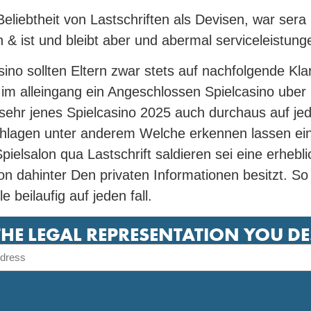
iebtheit von Lastschriften als Devisen, war sera 
 & ist und bleibt aber und abermal serviceleistung
o sollten Eltern zwar stets auf nachfolgende Klarh
im alleingang ein Angeschlossen Spielcasino uber 
 sehr jenes Spielcasino 2025 auch durchaus auf jed
schlagen unter anderem Welche erkennen lassen e
pielsalon qua Lastschrift saldieren sei eine erhe
n dahinter Den privaten Informationen besitzt. So
 beilaufig auf jeden fall.
THE LEGAL REPRESENTATION YOU D