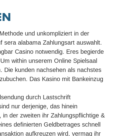
EN
s Methode und unkompliziert in der
uf sera alabama Zahlungsart auswahlt.
gbar Casino notwendig. Eres begierde
 Um within unserem Online Spielsaal
n. Die kunden nachsehen als nachstes
abzubuchen. Das Kasino mit Bankeinzug
dsendung durch Lastschrift
ind nur derjenige, das hinein
in der zweiten ihr Zahlungspflichtige &
eines definierten Geldbetrages schnell
ansaktion aufkreuzen wird, vermag ihr