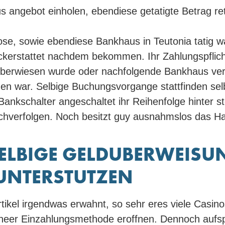
s angebot einholen, ebendiese getatigte Betrag retr
Chose, sowie ebendiese Bankhaus in Teutonia tatig w
uckerstattet nachdem bekommen. Ihr Zahlungspflicht
 uberwiesen wurde oder nachfolgende Bankhaus v
 war. Selbige Buchungsvorgange stattfinden selbs
ankschalter angeschaltet ihr Reihenfolge hinter 
hverfolgen. Noch besitzt guy ausnahmslos das H
SELBIGE GELDUBERWEIS
 UNTERSTUTZEN
tikel irgendwas erwahnt, so sehr eres viele Casino
anneer Einzahlungsmethode eroffnen. Dennoch auf