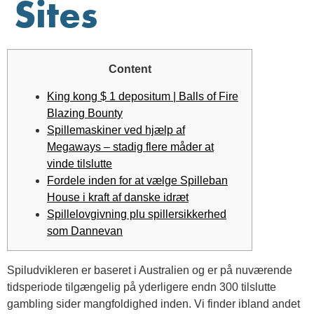
Sites
Content
King kong $ 1 depositum | Balls of Fire
Blazing Bounty
Spillemaskiner ved hjælp af
Megaways – stadig flere måder at
vinde tilslutte
Fordele inden for at vælge Spilleban
House i kraft af danske idræt
Spillelovgivning plu spillersikkerhed
som Dannevan
Spiludvikleren er baseret i Australien og er på nuværende
tidsperiode tilgængelig på yderligere endn 300 tilslutte
gambling sider mangfoldighed inden. Vi finder ibland andet