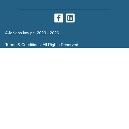
©Jenkins law pc. 2023 - 2026
Terms & Conditions. All Rights Reserved.