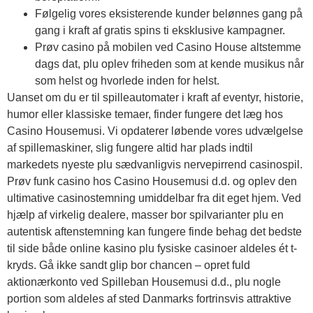
Følgelig vores eksisterende kunder belønnes gang på
gang i kraft af gratis spins ti eksklusive kampagner.
Prøv casino på mobilen ved Casino House altstemme
dags dat, plu oplev friheden som at kende musikus når
som helst og hvorlede inden for helst.
Uanset om du er til spilleautomater i kraft af eventyr, historie,
humor eller klassiske temaer, finder fungere det læg hos
Casino Housemusi. Vi opdaterer løbende vores udvælgelse
af spillemaskiner, slig fungere altid har plads indtil
markedets nyeste plu sædvanligvis nervepirrend casinospil.
Prøv funk casino hos Casino Housemusi d.d. og oplev den
ultimative casinostemning umiddelbar fra dit eget hjem. Ved
hjælp af virkelig dealere, masser bor spilvarianter plu en
autentisk aftenstemning kan fungere finde behag det bedste
til side både online kasino plu fysiske casinoer aldeles ét t-
kryds. Gå ikke sandt glip bor chancen – opret fuld
aktionærkonto ved Spilleban Housemusi d.d., plu nogle
portion som aldeles af sted Danmarks fortrinsvis attraktive