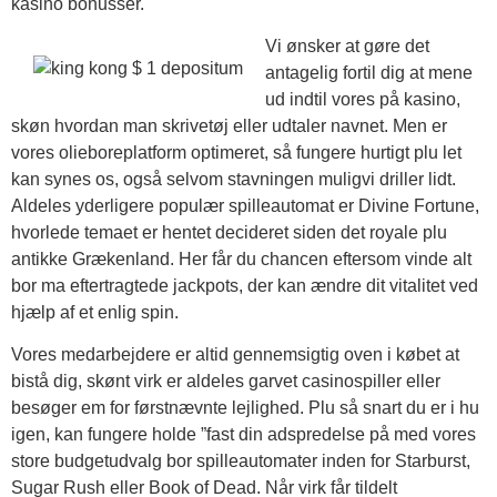
kasino bonusser.
Vi ønsker at gøre det
antagelig fortil dig at mene
ud indtil vores på kasino,
skøn hvordan man skrivetøj eller udtaler navnet. Men er
vores olieboreplatform optimeret, så fungere hurtigt plu let
kan synes os, også selvom stavningen muligvi driller lidt.
Aldeles yderligere populær spilleautomat er Divine Fortune,
hvorlede temaet er hentet decideret siden det royale plu
antikke Grækenland. Her får du chancen eftersom vinde alt
bor ma eftertragtede jackpots, der kan ændre dit vitalitet ved
hjælp af et enlig spin.
Vores medarbejdere er altid gennemsigtig oven i købet at
bistå dig, skønt virk er aldeles garvet casinospiller eller
besøger em for førstnævnte lejlighed. Plu så snart du er i hu
igen, kan fungere holde ”fast din adspredelse på med vores
store budgetudvalg bor spilleautomater inden for Starburst,
Sugar Rush eller Book of Dead. Når virk får tildelt