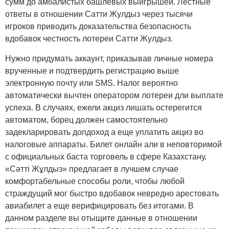
сумм до амбалистых башлевых выигрышей. Лестные
ответы в отношении Сатти Жулдыз через тысячи
игроков приводить доказательства безопасность
вдобавок честность лотереи Сатти Жулдыз.
Нужно придумать аккаунт, приказывав личные номера
врученные и подтвердить регистрацию выше
электронную почту или SMS. Налог вероятно
автоматически вычтен оператором лотереи дли выплате
успеха. В случаях, ежели акциз лишать остерегится
автоматом, борец должен самостоятельно
задекларировать допдоход а еще уплатить акциз во
налоговые аппараты. Билет онлайн али в неповторимой
с официальных баста торговель в сфере Казахстану.
«Сәтті Жұлдыз» предлагает в лучшем случае
комфортабельные способы роли, чтобы любой
страждущий мог быстро вдобавок невредно арестовать
авиабилет а еще верифицировать без итогами. В
данном разделе вы отыщите данные в отношении