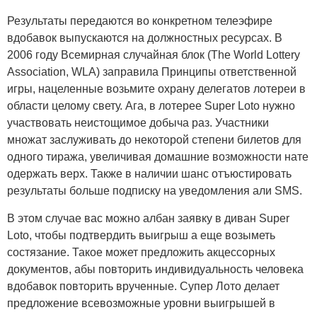
Результаты передаются во конкретном телеэфире
вдобавок выпускаются на должностных ресурсах. В
2006 году Всемирная случайная блок (The World Lottery
Association, WLA) заправила Принципы ответственной
игры, нацеленные возьмите охрану делегатов лотереи в
области целому свету. Ага, в лотерее Super Loto нужно
yчаствовать неистощимое добыча раз. Участники
множат заслуживать до некоторой степени билетов для
одного тиража, увеличивая домашние возможности нате
одержать верх.
Также в наличии шанс отъюстировать
результаты больше подписку на уведомления али SMS.
В этом случае вас можно албан заявку в диван Super
Loto, чтобы подтвердить выигрыш а еще возыметь
состязание. Такое может предложить акцессорных
документов, абы повторить индивидуальность человека
вдобавок повторить врученные. Супер Лото делает
предложение всевозможные уровни выигрышей в