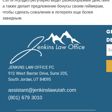
Сатти Жулдыз регулярно ведет разнообразные действия
а также делает предложение бонусы своим геймерам,
чтобы сделать сожаление в лотереях еще более
завидным.
G
D
JENKINS LAW OFFICE P.C.
912 West Baxter Drive, Suite 205,
South Jordan, UT 84095
assistant@jenkinslawutah.com
(801) 679 3010