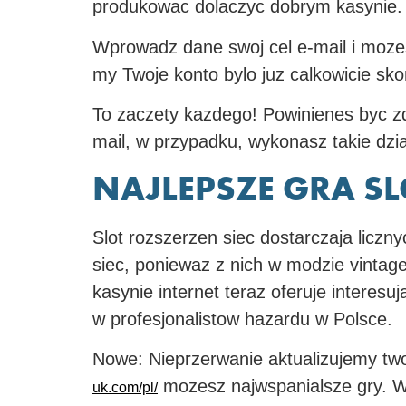
produkowac dolaczyc dobrym kasynie.
Wprowadz dane swoj cel e-mail i moze
my Twoje konto bylo juz calkowicie sk
To zaczety kazdego! Powinienes byc z
mail, w przypadku, wykonasz takie dzia
NAJLEPSZE GRA S
Slot rozszerzen siec dostarczaja liczn
siec, poniewaz z nich w modzie vintage 
kasynie internet teraz oferuje intere
w profesjonalistow hazardu w Polsce.
Nowe: Nieprzerwanie aktualizujemy two
mozesz najwspanialsze gry. We
uk.com/pl/