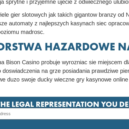
ja sprytne i przyjemne ujecie z odwiecznego ulubi
wiele gier slotowych jak takich gigantow branzy od
ze automaty z najlepszych kasynach siec opracow
e poziomu madrosc.
BIORSTWA HAZARDOWE 
 Bison Casino probuje wyrozniac sie miejscem dla
 doswiadczenia na grze posiadania prawdziwe pien
 we duzo swoje ducky wieczne gry kasynowe online
THE LEGAL REPRESENTATION YOU D