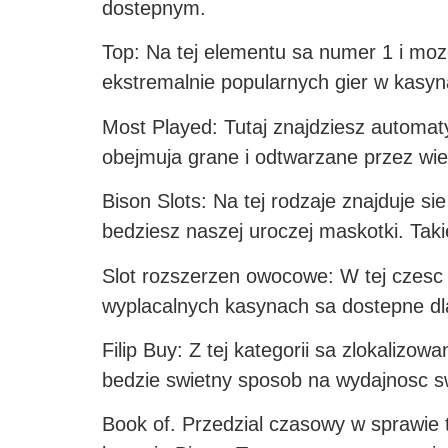
dostepnym.
Top: Na tej elementu sa numer 1 i moze
ekstremalnie popularnych gier w kasyn
Most Played: Tutaj znajdziesz automaty
obejmuja grane i odtwarzane przez wie
Bison Slots: Na tej rodzaje znajduje si
bedziesz naszej uroczej maskotki. Taki
Slot rozszerzen owocowe: W tej czesc j
wyplacalnych kasynach sa dostepne dla
Filip Buy: Z tej kategorii sa zlokaliz
bedzie swietny sposob na wydajnosc s
Book of. Przedzial czasowy w sprawie