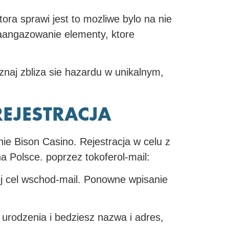
a sprawi jest to mozliwe bylo na nie
zaangazowanie elementy, ktore
znaj zbliza sie hazardu w unikalnym,
REJESTRACJA
ie Bison Casino. Rejestracja w celu z
na Polsce. poprzez tokoferol-mail:
oj cel wschod-mail. Ponowne wpisanie
 urodzenia i bedziesz nazwa i adres,