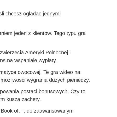
sli chcesz ogladac jednymi
aniem jeden z klientow. Tego typu gra
o zwierzecia Ameryki Polnocnej i
ans na wspaniale wyplaty.
tematyce owocowej. Te gra wideo na
 mozliwosci wygrania duzych pieniedzy.
 kupowania postaci bonusowych. Czy to
ym kusza zachety.
i “Book of. “, do zaawansowanym