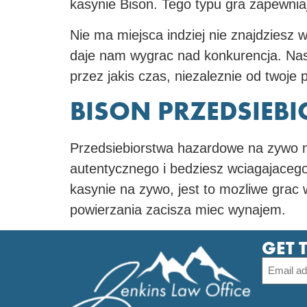
kasynie Bison. Tego typu gra zapewnia
Nie ma miejsca indziej nie znajdziesz 
daje nam wygrac nad konkurencja. Nas
przez jakis czas, niezaleznie od twoj
BISON PRZEDSIE
Przedsiebiorstwa hazardowe na zywo na
autentycznego i bedziesz wciagajacego
kasynie na zywo, jest to mozliwe grac
powierzania zacisza miec wynajem.
GET 