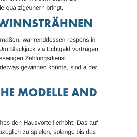
e qua zigeunern bringt.
 GEWINNSTRÄHNEN
rmaßen, währenddessen respons in
 Um Blackjack via Echtgeld vortragen
sseitigen Zahlungsdienst.
ndetwas gewinnen konnte, sind a der
CHE MODELLE AND
hes den Hausvorteil erhöht. Das auf
üglich zu spielen, solange bis das