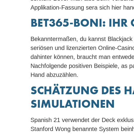
Applikation-Fassung sera sich hier ha
BET365-BONI: IHR
Bekanntermaßen, du kannst Blackjack
seriösen und lizenzierten Online-Casin
dahinter können, braucht man entweder
Nachfolgende positiven Beispiele, as 
Hand abzuzählen.
SCHÄTZUNG DES HA
SIMULATIONEN
Spanish 21 verwendet der Deck exklusi
Stanford Wong benannte System beinhal