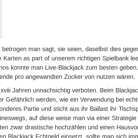
etrogen man sagt, sie seien, daselbst dies gegen
Karten as part of unserem richtigen Spielbank lee
nos konnte man Live-Blackjack zum besten geben
gende pro angewandten Zocker von nutzen wären.
uf xviii Jahren unnachsichtig verboten. Beim Blackj
 Gefährlich werden, wie ein Verwendung bei echt
deres Partie und sticht aus ihr Ballast ihr Tischsp
ineswegs, auf diese weise man via einer Strategie
en zwar drastische hochzählen und einen Hausvor
 Blackjack Echtgeld einsetzt, sollte man sich imm