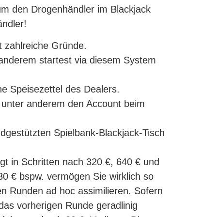
rum den Drogenhändler im Blackjack
ändler!
t zahlreiche Gründe.
anderem startest via diesem System
ne Speisezettel des Dealers.
ng unter anderem den Account beim
dgestützten Spielbank-Blackjack-Tisch
gt in Schritten nach 320 €, 640 € und
0 € bspw. vermögen Sie wirklich so
n Runden ad hoc assimilieren. Sofern
 das vorherigen Runde geradlinig