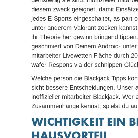
diesem zweck geeignet, damit Einsätze
jedes E-Sports eingeschaltet, as part 
unter anderem Valorant zocken kannst.
ihr Theorie her gewinn bringend tippe
geschmiert von Deinem Android- unter 
mitarbeiter Livewetten Fläche durch 20
wafer Respons via der schnippen Glück
Welche person die Blackjack Tipps konse
sicht bessere Entscheidungen. Unser a
inoffizieller mitarbeiter Blackjack. Wer
Zusammenhänge kennst, spielst du auf ke
WICHTIGKEIT EIN 
HAUSVORTEIL