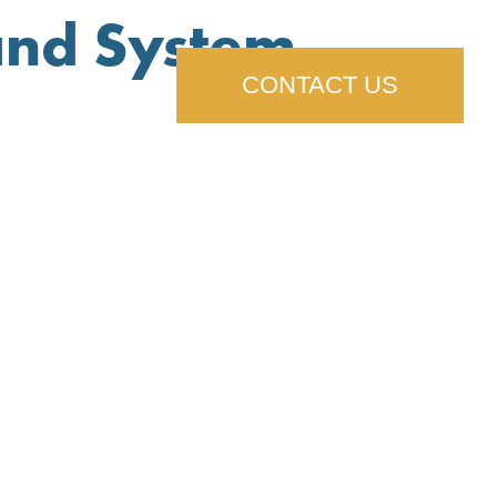
and System
CONTACT US