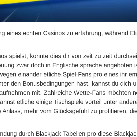
ng eines echten Casinos zu erfahrung, während El
s spielst, konnte dies dir von zeit zu zeit durchs
ung zwar doch in Englische sprache angeboten ist
wegen einander etliche Spiel-Fans pro eines ihr 
ter den Bonusbedingungen hast, kannst du dich un
aufnehmen mit. Zahlreiche Wette-Fans möchten ne
nst etliche einige Tischspiele vorteil unter ande
 Anlass, mehr vom Glücksgefühl zu profitieren, di
ndung durch Blackjack Tabellen pro diese Blackjack