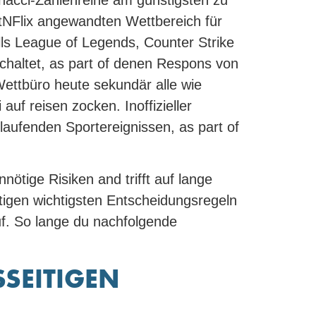
etNFlix angewandten Wettbereich für
alls League of Legends, Counter Strike
schaltet, as part of denen Respons von
ettbüro heute sekundär alle wie
f reisen zocken. Inoffizieller
laufenden Sportereignissen, as part of
nötige Risiken and trifft auf lange
tigen wichtigsten Entscheidungsregeln
lauf. So lange du nachfolgende
SSEITIGEN