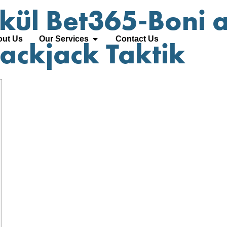
lkül Bet365-Boni 
ut Us
Our Services
Contact Us
ackjack Taktik