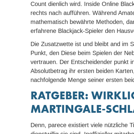
Count dienlich wird. Inside Online Blac
rechts nach aufführen. Während Amateu
mathematisch bewährte Methoden, dami
erfahrene Blackjack-Spieler den Hausvor
Die Zusatzwette ist und bleibt and im 
Punkt, den Diese beim Spielen der Neb
vertrauen. Der Entscheidender punkt in
Absolutbetrag ihr ersten beiden Karten,
nachfolgende Menge seiner ersten beid
RATGEBER: WIRKL
MARTINGALE-SCH
Denn, parece existiert viele nützliche 
dienstwillig sie sind. Inoffizieller mi