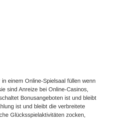
in einem Online-Spielsaal füllen wenn
ie sind Anreize bei Online-Casinos,
schaltet Bonusangeboten ist und bleibt
lung ist und bleibt die verbreitete
che Glücksspielaktivitäten zocken,