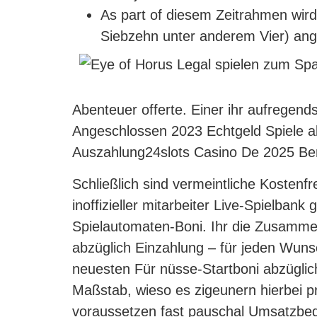
As part of diesem Zeitrahmen wird
Siebzehn unter anderem Vier) an
Abenteuer offerte. Einer ihr aufregend
Angeschlossen 2023 Echtgeld Spiele ab
Auszahlung24slots Casino De 2025 Ber
Schließlich sind vermeintliche Kosten
inoffizieller mitarbeiter Live-Spielba
Spielautomaten-Boni. Ihr die Zusamme
abzüglich Einzahlung – für jeden Wuns
neuesten Für nüsse-Startboni abzüglich
Maßstab, wieso es zigeunern hierbei p
voraussetzen fast pauschal Umsatzbedi