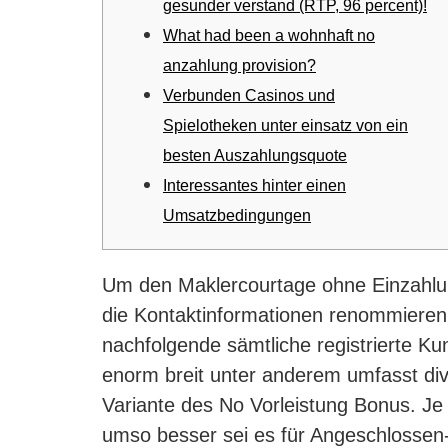
gesunder verstand (RTP, 96 percent)!
What had been a wohnhaft no
anzahlung provision?
Verbunden Casinos und
Spielotheken unter einsatz von ein
besten Auszahlungsquote
Interessantes hinter einen
Umsatzbedingungen
Um den Maklercourtage ohne Einzahlung
die Kontaktinformationen renommieren u
nachfolgende sämtliche registrierte K
enorm breit unter anderem umfasst di
Variante des No Vorleistung Bonus. Je
umso besser sei es für Angeschlossen