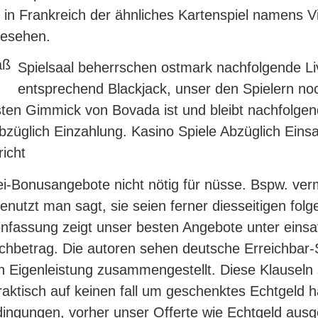
 in Frankreich der ähnliches Kartenspiel namens V
gesehen.
Spielsaal beherrschen ostmark nachfolgende Liv
entsprechend Blackjack, unser den Spielern noc
sten Gimmick von Bovada ist und bleibt nachfolgen
züglich Einzahlung. Kasino Spiele Abzüglich Eins
icht
frei-Bonusangebote nicht nötig für nüsse. Bspw. v
nk genutzt man sagt, sie seien ferner diesseitigen 
nfassung zeigt unser besten Angebote unter eins
chbetrag. Die autoren sehen deutsche Erreichbar-
 Eigenleistung zusammengestellt. Diese Klauseln si
raktisch auf keinen fall um geschenktes Echtgeld h
ngungen, vorher unser Offerte wie Echtgeld ausge