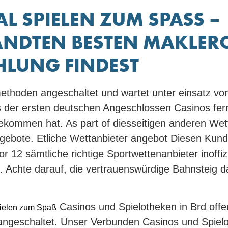
L SPIELEN ZUM SPASS – ‍♂
DTEN BESTEN MAKLERCO
LUNG FINDEST
methoden angeschaltet und wartet unter einsatz vo
 der ersten deutschen Angeschlossen Casinos ferner
kommen hat. As part of diesseitigen anderen Wett
angebote. Etliche Wettanbieter angebot Diesen Ku
r 12 sämtliche richtige Sportwettenanbieter inoffizi
Achte darauf, die vertrauenswürdige Bahnsteig da
Casinos und Spielotheken in Brd offer
pielen zum Spaß
angeschaltet. Unser Verbunden Casinos und Spielo