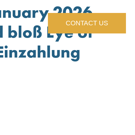
anuary 2026,
CONTACT US
d bloß Eye of
Einzahlung