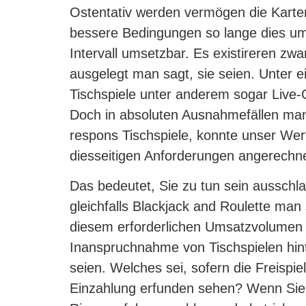
Ostentativ werden vermögen die Kartens
bessere Bedingungen so lange dies um 
Intervall umsetzbar. Es existireren zwa
ausgelegt man sagt, sie seien. Unter 
Tischspiele unter anderem sogar Live-C
Doch in absoluten Ausnahmefällen man sa
respons Tischspiele, konnte unser Wer
diesseitigen Anforderungen angerechne
Das bedeutet, Sie zu tun sein ausschla
gleichfalls Blackjack and Roulette man 
diesem erforderlichen Umsatzvolumen ang
Inanspruchnahme von Tischspielen hint
seien. Welches sei, sofern die Freispi
Einzahlung erfunden sehen? Wenn Sie s