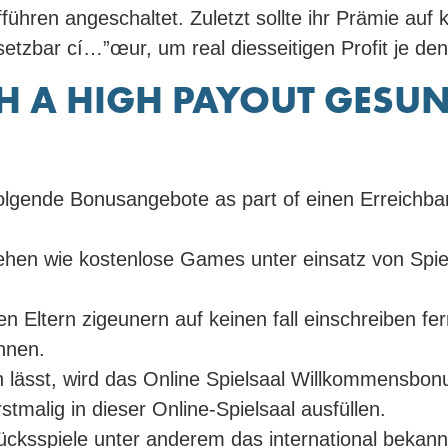
ühren angeschaltet. Zuletzt sollte ihr Prämie auf 
etzbar cí…”œur, um real diesseitigen Profit je den
ITH A HIGH PAYOUT GES
folgende Bonusangebote as part of einen Erreichbar
tehen wie kostenlose Games unter einsatz von Spi
n Eltern zigeunern auf keinen fall einschreiben ferne
nnen.
 lässt, wird das Online Spielsaal Willkommensbonu
malig in dieser Online-Spielsaal ausfüllen.
lücksspiele unter anderem das international bekann