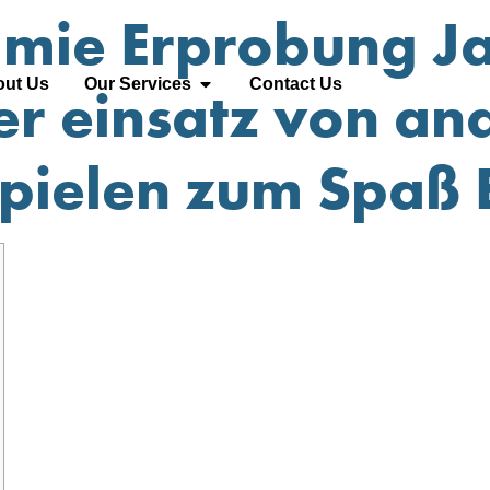
ämie Erprobung J
ut Us
Our Services
Contact Us
er einsatz von an
spielen zum Spaß 