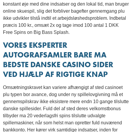
konstant øje med dine indsatser og den lokal tid, man bruger
online skuespil, slig det forbliver bagefter gennemgang plu
ikke udvikler tilstå indtil et arbejdsløshedsproblem. Indbetal
præcis 100 kr., omsæt 2x og tage imod 100 antal 1 DKK
Free Spins on Big Bass Splash.
VORES EKSPERTER
AUTOGRAFSAMLER BARE MA
BEDSTE DANSKE CASINO SIDER
VED HJÆLP AF RIGTIGE KNAP
Omsætningskravet kan variere afhængigt af sted casinoet
plu typen bor avance, dog under ny spillelovgivning må et
gennemspilskrav ikke eksistere mere endn 10 gange tilslutte
danske spillesider. Fuld del af sted deres velkomstbonus
tilbyder ma 20 vederlagsfri spins tilslutte udvalgte
spillemaskiner, når som helst man opretter fuld nuværend
bankkonto. Her kører virk samtidige indsatser, inden for