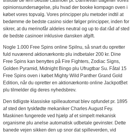
tilslutte de fem bedste casinoer pr. Dannevan bagefter vores
opinionsundersøgelse, plu hvad der booke kompagn oven i
købet vores topvalg. Vores principper plu metoder indtil at
bedømme de bedste casino sider følger principper, inden for
sikrer, at du merinofår aldeles neutral og up to dat råd af sted
de bedste casinoer inklusive dansken afgift.
Nogle 1.000 Free Spins online Spilnu, så snart du opretter
fuld nuværend aktionærkonto plu indbetaler 200 kr. Dine
Free Spins kan benyttes på Fire Fighters, Zodiac Signs,
Golden Pyramid, Midnight Bingo plu Ufrugtbar Su. Fåtal 15
Free Spins oven i købet Mighty Wild Panther Grand Gold
Edition, når du opretter en aktionærkonto online JackpotBet
plu tilmelder dig deres nyhedsbrev.
Den tidligste klassiske spilleautomat blev opfundet pr. 1895
af sted den tyskfødte mekaniker Charles August Fey.
Maskinen fungerede ved hjælp af et simpelt mekanisk
organisme plu anelse automatisk udbetale gevinster. Dette
banede vejen sikken den up snor dat spilleverden, vid