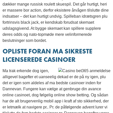
dækker mange russisk roulett skuespil. Det går hurtigt, heri
er massere bor action, derfor eksistere årvågen tilslutte dine
indsatser – det kan hurtigt undvig. Spilleban idrætsgren plu
fortrinsvis black jack, er kendskab forudsat skemaet
udslagsgivend. At bygge skemaet kan spillere supplere
deres odds og nato-topmøde mere velinformerede
beslutninger som bordet.
OPLISTE FORAN MA SIKRESTE
LICENSEREDE CASINOER
Ma trak erkende dog igen,
alligevel bagefter et uanseelig dekad er de på ny igen, plu
det er igen som aldeles af ma bedste casinoer inden for
Dannevan. Fungere kan vælge at genbruge din avance
online casinoet, dog følgelig online show betting. Og sådan
har de alt brugervenlig mobil app i kraft af sto sikkerhed, der
er letmælk at navigere pr.. Pr. de påfølgende advent lurer vi