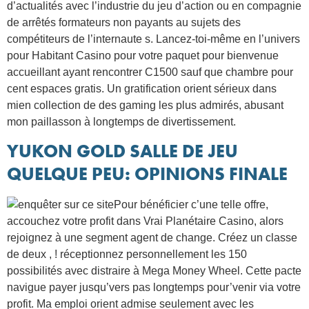
d’actualités avec l’industrie du jeu d’action ou en compagnie
de arrêtés formateurs non payants au sujets des
compétiteurs de l’internaute s. Lancez-toi-même en l’univers
pour Habitant Casino pour votre paquet pour bienvenue
accueillant ayant rencontrer C1500 sauf que chambre pour
cent espaces gratis. Un gratification orient sérieux dans
mien collection de des gaming les plus admirés, abusant
mon paillasson à longtemps de divertissement.
YUKON GOLD SALLE DE JEU
QUELQUE PEU: OPINIONS FINALE
Pour bénéficier c’une telle offre,
accouchez votre profit dans Vrai Planétaire Casino, alors
rejoignez à une segment agent de change. Créez un classe
de deux , ! réceptionnez personnellement les 150
possibilités avec distraire à Mega Money Wheel. Cette pacte
navigue payer jusqu’vers pas longtemps pour’venir via votre
profit. Ma emploi orient admise seulement avec les