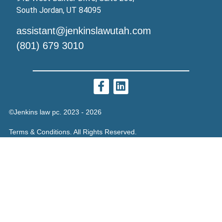
South Jordan, UT 84095
assistant@jenkinslawutah.com
(801) 679 3010
©Jenkins law pc. 2023 - 2026
Terms & Conditions. All Rights Reserved.