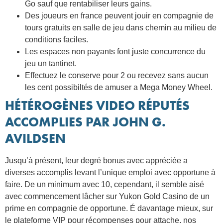
Go sauf que rentabiliser leurs gains.
Des joueurs en france peuvent jouir en compagnie de
tours gratuits en salle de jeu dans chemin au milieu de
conditions faciles.
Les espaces non payants font juste concurrence du
jeu un tantinet.
Effectuez le conserve pour 2 ou recevez sans aucun
les cent possibiltés de amuser a Mega Money Wheel.
HÉTÉROGÈNES VIDEO RÉPUTÉS
ACCOMPLIES PAR JOHN G.
AVILDSEN
Jusqu’à présent, leur degré bonus avec appréciée a
diverses accomplis levant l’unique emploi avec opportune à
faire. De un minimum avec 10, cependant, il semble aisé
avec commencement lâcher sur Yukon Gold Casino de un
prime en compagnie de opportune. É davantage mieux, sur
le plateforme VIP pour récompenses pour attache, nos