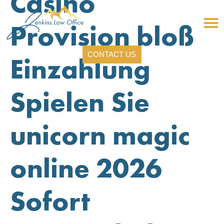
Casino
Provision bloß
CONTACT US
Einzahlung
Spielen Sie
unicorn magic
online 2026
Sofort