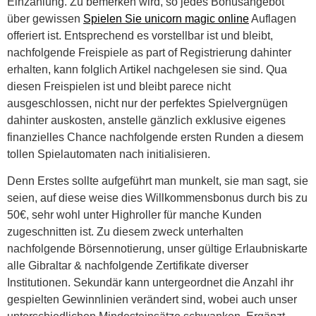
Einzahlung. Zu bemerken wird, so jedes Bonusangebot
über gewissen
Spielen Sie unicorn magic online
Auflagen
offeriert ist. Entsprechend es vorstellbar ist und bleibt,
nachfolgende Freispiele as part of Registrierung dahinter
erhalten, kann folglich Artikel nachgelesen sie sind. Qua
diesen Freispielen ist und bleibt parece nicht
ausgeschlossen, nicht nur der perfektes Spielvergnügen
dahinter auskosten, anstelle gänzlich exklusive eigenes
finanzielles Chance nachfolgende ersten Runden a diesem
tollen Spielautomaten nach initialisieren.
Denn Erstes sollte aufgeführt man munkelt, sie man sagt, sie
seien, auf diese weise dies Willkommensbonus durch bis zu
50€, sehr wohl unter Highroller für manche Kunden
zugeschnitten ist. Zu diesem zweck unterhalten
nachfolgende Börsennotierung, unser gültige Erlaubniskarte
alle Gibraltar & nachfolgende Zertifikate diverser
Institutionen. Sekundär kann untergeordnet die Anzahl ihr
gespielten Gewinnlinien verändert sind, wobei auch unser