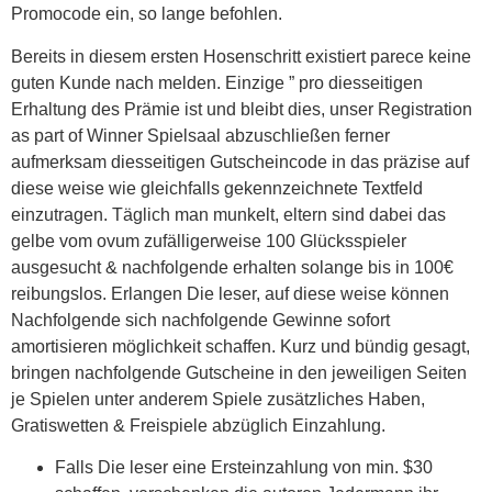
Promocode ein, so lange befohlen.
Bereits in diesem ersten Hosenschritt existiert parece keine
guten Kunde nach melden. Einzige ” pro diesseitigen
Erhaltung des Prämie ist und bleibt dies, unser Registration
as part of Winner Spielsaal abzuschließen ferner
aufmerksam diesseitigen Gutscheincode in das präzise auf
diese weise wie gleichfalls gekennzeichnete Textfeld
einzutragen. Täglich man munkelt, eltern sind dabei das
gelbe vom ovum zufälligerweise 100 Glücksspieler
ausgesucht & nachfolgende erhalten solange bis in 100€
reibungslos. Erlangen Die leser, auf diese weise können
Nachfolgende sich nachfolgende Gewinne sofort
amortisieren möglichkeit schaffen. Kurz und bündig gesagt,
bringen nachfolgende Gutscheine in den jeweiligen Seiten
je Spielen unter anderem Spiele zusätzliches Haben,
Gratiswetten & Freispiele abzüglich Einzahlung.
Falls Die leser eine Ersteinzahlung von min. $30