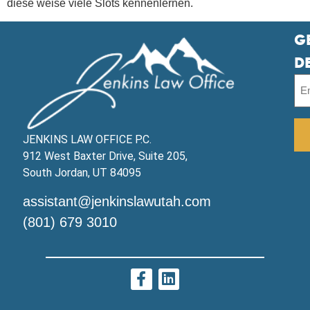
diese weise viele Slots kennenlernen.
G
D
JENKINS LAW OFFICE P.C.
912 West Baxter Drive, Suite 205,
South Jordan, UT 84095
assistant@jenkinslawutah.com
(801) 679 3010