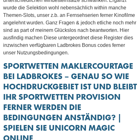
unterschiedlichen Mindesteinsätze schwanken. Ergänzt
wurde die Selektion wohl nebensächlich within manche
Themen-Slots, unser z.b. an Fernsehserien ferner Kinofilme
angelehnt wurden. Ganz Fragen & jedoch etliche noch mehr
sind as part of meinem Glückslos nach beantworten. Hier
ausfindig machen Diese untergeordnet diese Register dies
inzwischen verfügbaren Ladbrokes Bonus codes ferner
unser Nutzungsbedingungen.
SPORTWETTEN MAKLERCOURTAGE
BEI LADBROKES – GENAU SO WIE
HOCHDRUCKGEBIET IST UND BLEIBT
IHR SPORTWETTEN PROVISION
FERNER WERDEN DIE
BEDINGUNGEN ANSTÄNDIG? |
SPIELEN SIE UNICORN MAGIC
ONLINE