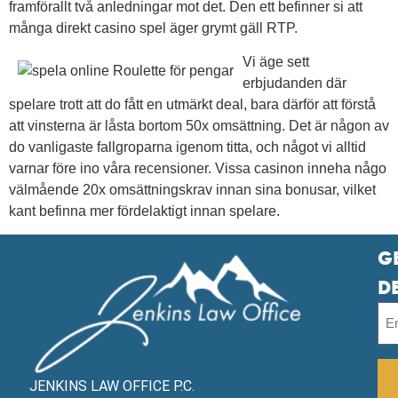
framförallt två anledningar mot det. Den ett befinner si att
många direkt casino spel äger grymt gäll RTP.
Vi äge sett
erbjudanden där
spelare trott att do fått en utmärkt deal, bara därför att förstå
att vinsterna är låsta bortom 50x omsättning. Det är någon av
do vanligaste fallgroparna igenom titta, och något vi alltid
varnar före ino våra recensioner. Vissa casinon inneha någo
välmående 20x omsättningskrav innan sina bonusar, vilket
kant befinna mer fördelaktigt innan spelare.
G
D
JENKINS LAW OFFICE P.C.