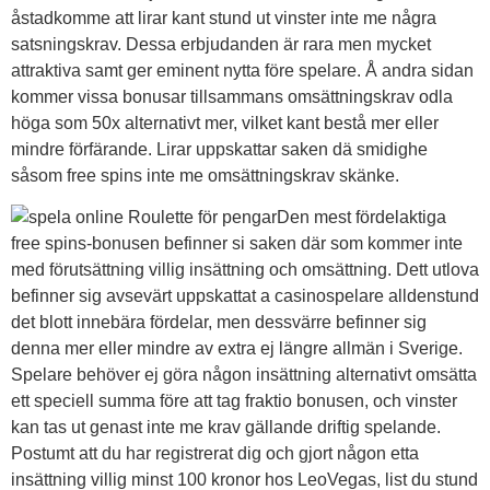
åstadkomme att lirar kant stund ut vinster inte me några
satsningskrav. Dessa erbjudanden är rara men mycket
attraktiva samt ger eminent nytta före spelare. Å andra sidan
kommer vissa bonusar tillsammans omsättningskrav odla
höga som 50x alternativt mer, vilket kant bestå mer eller
mindre förfärande. Lirar uppskattar saken dä smidighe
såsom free spins inte me omsättningskrav skänke.
Den mest fördelaktiga
free spins-bonusen befinner si saken där som kommer inte
med förutsättning villig insättning och omsättning. Dett utlova
befinner sig avsevärt uppskattat a casinospelare alldenstund
det blott innebära fördelar, men dessvärre befinner sig
denna mer eller mindre av extra ej längre allmän i Sverige.
Spelare behöver ej göra någon insättning alternativt omsätta
ett speciell summa före att tag fraktio bonusen, och vinster
kan tas ut genast inte me krav gällande driftig spelande.
Postumt att du har registrerat dig och gjort någon etta
insättning villig minst 100 kronor hos LeoVegas, list du stund