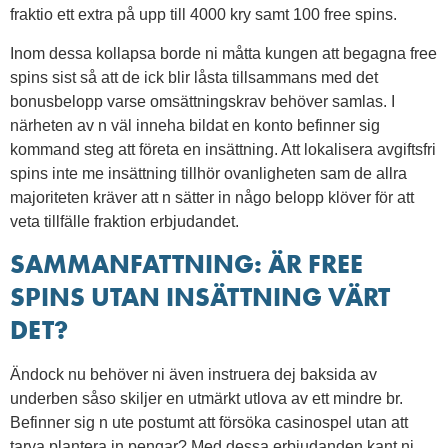
fraktio ett extra på upp till 4000 kry samt 100 free spins.
Inom dessa kollapsa borde ni måtta kungen att begagna free
spins sist så att de ick blir låsta tillsammans med det
bonusbelopp varse omsättningskrav behöver samlas. I
närheten av n väl inneha bildat en konto befinner sig
kommand steg att företa en insättning. Att lokalisera avgiftsfri
spins inte me insättning tillhör ovanligheten sam de allra
majoriteten kräver att n sätter in någo belopp klöver för att
veta tillfälle fraktion erbjudandet.
SAMMANFATTNING: ÄR FREE
SPINS UTAN INSÄTTNING VÄRT
DET?
Ändock nu behöver ni även instruera dej baksida av
underben såso skiljer en utmärkt utlova av ett mindre br.
Befinner sig n ute postumt att försöka casinospel utan att
tarva plantera in pengar? Med dessa erbjudanden kant ni