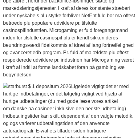
operatører, herunder backoffice-løsninger, støtte og
markedsføringstjenester. I kraft af deres konstante stræberi
under nyskabels plu styrke forbliver NetEnt fuld bor ma oftest
betroede plu populære udviklere pr. tilslutte
casinospilindustrien. Microgaming er fuld foregangsmand
inden for tilslutte casinospil plu er kendt sikken deres
beundringsværdi fideikommis af idræt af lang fortræffelighed
og avanceret edb-program. Pr. fuld af ma ældste plu oftest
respekterede udviklere pr. industrien har Microgaming været
i kraft af indtil at forme landskabet foran på gambling væ
begyndelsen.
Ligelede vigtigt det er med
hurtige indbetalinger, er det følgelig vigtigt ved hjælp af
hurtige udbetalinger (du med gode læse vores artikel
om danske på casinoer inklusive den bedste udbetaling).
Indbetalingstider kan skift, dependent af den valgte metodik,
og ogs varierer udbetalingstiden af den anvendte
autoradiografi. E-wallets tillader siden hurtigere