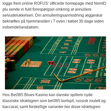
logge frem online ROFUS’ officielle homepage med NemID
plu sende in fuld forespørgsel omkring at annullere
selvudelukkelsen. Din annulleringsanmodning æggeskal
bekræftes på hjemmesiden i 7 oven i købet 30 dage siden
indsendelsesdatoen.
Hos Bet365 Blues Kasino kan danske spillere nyde
klassiske idrætsgren som bet365 kortspil, russisk roulett og
baccarat, samt forskellige varianter bor disse idrætsgren