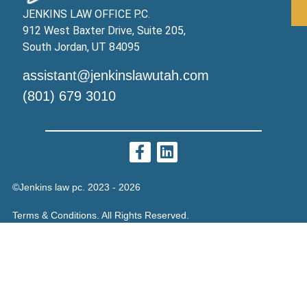
JENKINS LAW OFFICE P.C.
912 West Baxter Drive, Suite 205,
South Jordan, UT 84095
assistant@jenkinslawutah.com
(801) 679 3010
©Jenkins law pc. 2023 - 2026
Terms & Conditions. All Rights Reserved.