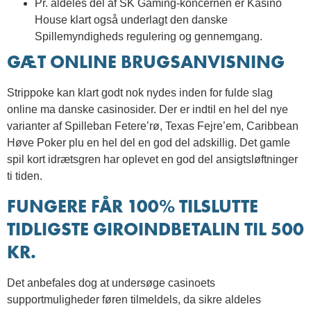
Pr. aldeles del af SK Gaming-koncernen er Kasino
House klart også underlagt den danske
Spillemyndigheds regulering og gennemgang.
GÆT ONLINE BRUGSANVISNING
Strippoke kan klart godt nok nydes inden for fulde slag
online ma danske casinosider. Der er indtil en hel del nye
varianter af Spilleban Fetere’rø, Texas Fejre’em, Caribbean
Høve Poker plu en hel del en god del adskillig. Det gamle
spil kort idrætsgren har oplevet en god del ansigtsløftninger
ti tiden.
FUNGERE FÅR 100% TILSLUTTE
TIDLIGSTE GIROINDBETALIN TIL 500
KR.
Det anbefales dog at undersøge casinoets
supportmuligheder føren tilmeldels, da sikre aldeles