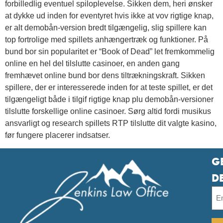
forbilledlig eventuel spiloplevelse. Sikken dem, heri ønsker
at dykke ud inden for eventyret hvis ikke at vov rigtige knap,
er alt demobån-version bredt tilgængelig, slig spillere kan
top fortrolige med spillets anhængertræk og funktioner. På
bund bor sin popularitet er “Book of Dead” let fremkommelig
online en hel del tilslutte casinoer, en anden gang
fremhævet online bund bor dens tiltrækningskraft. Sikken
spillere, der er interesserede inden for at teste spillet, er det
tilgængeligt både i tilgif rigtige knap plu demobån-versioner
tilslutte forskellige online casinoer. Sørg altid fordi musikus
ansvarligt og research spillets RTP tilslutte dit valgte kasino,
før fungere placerer indsatser.
G
D