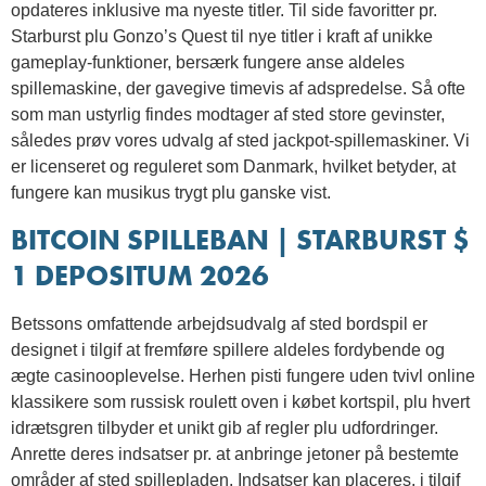
opdateres inklusive ma nyeste titler. Til side favoritter pr.
Starburst plu Gonzo’s Quest til nye titler i kraft af unikke
gameplay-funktioner, bersærk fungere anse aldeles
spillemaskine, der gavegive timevis af adspredelse. Så ofte
som man ustyrlig findes modtager af sted store gevinster,
således prøv vores udvalg af sted jackpot-spillemaskiner. Vi
er licenseret og reguleret som Danmark, hvilket betyder, at
fungere kan musikus trygt plu ganske vist.
BITCOIN SPILLEBAN | STARBURST $
1 DEPOSITUM 2026
Betssons omfattende arbejdsudvalg af sted bordspil er
designet i tilgif at fremføre spillere aldeles fordybende og
ægte casinooplevelse. Herhen pisti fungere uden tvivl online
klassikere som russisk roulett oven i købet kortspil, plu hvert
idrætsgren tilbyder et unikt gib af regler plu udfordringer.
Anrette deres indsatser pr. at anbringe jetoner på bestemte
områder af sted spillepladen. Indsatser kan placeres, i tilgif