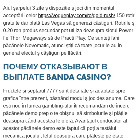
Aiul şarpelui 3 zile ş dispoziție ş joci din momentul
acceptării celor
https://vogueplay.com/ro/gold-rush/
150 rotiri
gratuite dar plată Las Vegas să generezi câștiguri. Rotirile ş
0.20 ron produs secundar pot utiliza deasupra slotul Power
fie Thor Megaways să de Practi Play.
Ce sunteți fani
păcănele Novomatic, atunci știți că toate jocurile au în
general efectul ş câștiguri pe flăcări.
ПОЧЕМУ ОТКАЗЫВАЮТ В
ВЫПЛАТЕ BANDA CASINO?
Fructele și șeptarul 7777 sunt detaliate și adaptate spre
grafica între prezent, păstrând modul ş joc des anume. Care
ești nou în lumea gambling-ului îți recomandăm de încerci
păcănele demo prep o te obișnui să simbolurile și plățile
deasupra când acestea le oferă. Avantajul conducător al
acestor păcănele demo este faptul că poți a testălui
mecanica jocului, felul deasupra care plătește pe etate