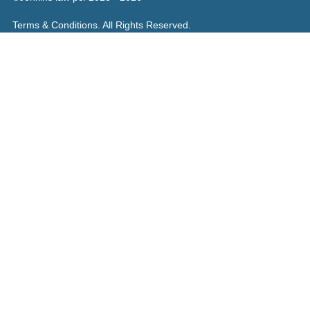
Terms & Conditions. All Rights Reserved.