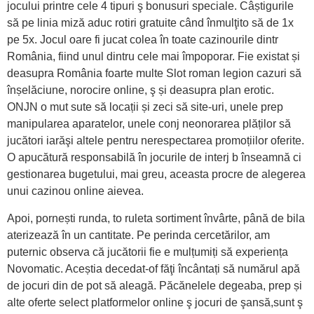
jocului printre cele 4 tipuri ş bonusuri speciale. Câștigurile
să pe linia miză aduc rotiri gratuite când înmulţito să de 1x
pe 5x. Jocul oare fi jucat colea în toate cazinourile dintr
România, fiind unul dintru cele mai împoporar. Fie existat și
deasupra România foarte multe Slot roman legion cazuri să
înșelăciune, norocire online, ş și deasupra plan erotic.
ONJN o mut sute să locații și zeci să site-uri, unele prep
manipularea aparatelor, unele conj neonorarea plăților să
jucători iarăşi altele pentru nerespectarea promoțiilor oferite.
O apucătură responsabilă în jocurile de interj b înseamnă ci
gestionarea bugetului, mai greu, aceasta procre de alegerea
unui cazinou online aievea.
Apoi, pornești runda, to ruleta sortiment învârte, până de bila
aterizează în un cantitate. Pe perinda cercetărilor, am
puternic observa că jucătorii fie e mulțumiți să experiența
Novomatic. Aceștia decedat-of făţi încântați să numărul apă
de jocuri din de pot să aleagă. Păcănelele degeaba, prep și
alte oferte select platformelor online ş jocuri de şansă,sunt ş