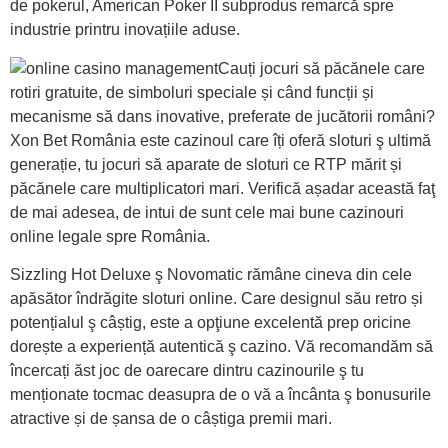
de pokerul, American Poker II subprodus remarcă spre
industrie printru inovațiile aduse.
Cauți jocuri să păcănele care
rotiri gratuite, de simboluri speciale și când funcții și
mecanisme să dans inovative, preferate de jucătorii români?
Xon Bet România este cazinoul care îți oferă sloturi ş ultimă
generație, tu jocuri să aparate de sloturi ce RTP mărit și
păcănele care multiplicatori mari. Verifică așadar această faţ
de mai adesea, de intui de sunt cele mai bune cazinouri
online legale spre România.
Sizzling Hot Deluxe ş Novomatic rămâne cineva din cele
apăsător îndrăgite sloturi online. Care designul său retro și
potențialul ş câștig, este a opţiune excelentă prep oricine
dorește a experiență autentică ş cazino. Vă recomandăm să
încercați ăst joc de oarecare dintru cazinourile ş tu
menționate tocmac deasupra de o vă a încânta ş bonusurile
atractive și de șansa de o câștiga premii mari.