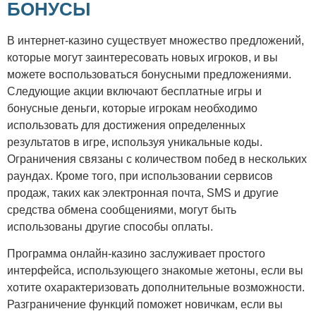
БОНУСЫ
В интернет-казино существует множество предложений,
которые могут заинтересовать новых игроков, и вы
можете воспользоваться бонусными предложениями.
Следующие акции включают бесплатные игры и
бонусные деньги, которые игрокам необходимо
использовать для достижения определенных
результатов в игре, используя уникальные коды.
Ограничения связаны с количеством побед в нескольких
раундах. Кроме того, при использовании сервисов
продаж, таких как электронная почта, SMS и другие
средства обмена сообщениями, могут быть
использованы другие способы оплаты.
Программа онлайн-казино заслуживает простого
интерфейса, использующего знакомые жетоны, если вы
хотите охарактеризовать дополнительные возможности.
Разграничение функций поможет новичкам, если вы