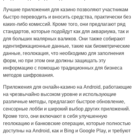
Лучшие приложения для казино позволяют участникам
быстро переводить и вносить средства, практически без
каких-либо комиссий. Кроме того, они предлагают ряд
стандартов, которые подойдут как для аквариума, так и
для больших малярных валиков. Они также собирают
идентификационные данные, такие как биометрические
данные, геолокация, что необходимо для заполнения
форм, но при этом они должны защищать эту
информацию с помощью традиционных для бизнеса
методов шифрования.
Приложения для онлайн-казино на Android, работающие
на чрезвычайно высоком уровне и использующие
различные методы, предлагают быстрое обновление,
сенсорные лобби и широкий выбор других приложений.
Кроме того, они включают в себя улучшенную
геолокацию и банковские операции, которые полностью
доступны на Android, как и Bing и Google Play, и требуют