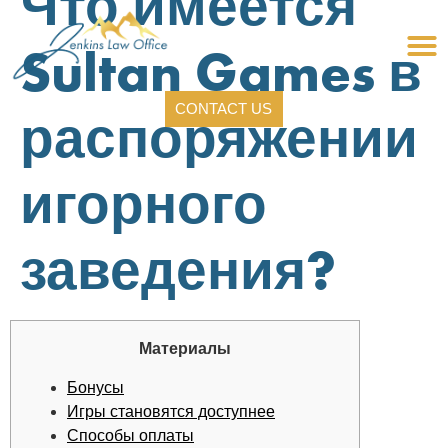
Что имеется
Sultan Games в
CONTACT US
распоряжении
игорного
заведения?
Материалы
Бонусы
Игры становятся доступнее
Способы оплаты