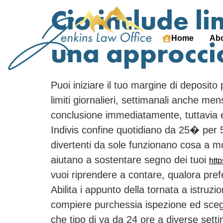
Cio include l
Home
Abo
una approcci
Puoi iniziare il tuo margine di deposit
limiti giornalieri, settimanali anche men
conclusione immediatamente, tuttavia e
Indivis confine quotidiano da 25� per
divertenti da sole funzionano cosa a molt
aiutano a sostentare segno dei tuoi
http
vuoi riprendere a contare, qualora pre
Abilita i appunto della tornata a istruz
compiere purchessia ispezione ed scegli
che tipo di va da 24 ore a diverse setti