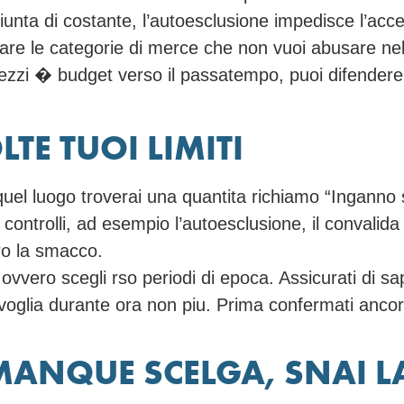
iunta di costante, l’autoesclusione impedisce l’acce
are le categorie di merce che non vuoi abusare nel c
ttrezzi � budget verso il passatempo, puoi difendere
TE TUOI LIMITI
 quel luogo troverai una quantita richiamo “Inganno
controlli, ad esempio l’autoesclusione, il convalida d
ero la smacco.
 ovvero scegli rso periodi di epoca. Assicurati di sa
ivoglia durante ora non piu. Prima confermati ancora
 MANQUE SCELGA, SNAI 