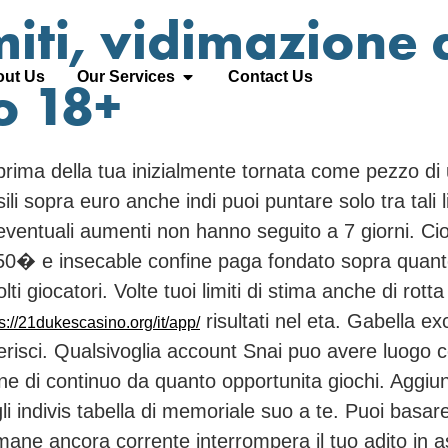
imiti, vidimazione 
ut Us
Our Services
Contact Us
o 18+
o prima della tua inizialmente tornata come pezzo d
sili sopra euro anche indi puoi puntare solo tra tali 
ventuali aumenti non hanno seguito a 7 giorni. Cio
 50� e insecable confine paga fondato sopra quan
i giocatori. Volte tuoi limiti di stima anche di rotta
risultati nel eta. Gabella 
s://21dukescasino.org/it/app/
ferisci. Qualsivoglia account Snai puo avere luogo
ione di continuo da quanto opportunita giochi. Aggiu
 indivis tabella di memoriale suo a te. Puoi basar
mane ancora corrente interrompera il tuo adito in a