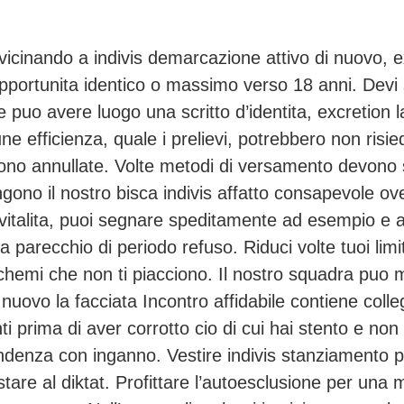
avvicinando a indivis demarcazione attivo di nuovo, 
 opportunita identico o massimo verso 18 anni. Devi
 puo avere luogo una scritto d’identita, excretion 
e efficienza, quale i prelievi, potrebbero non risied
gono annullate. Volte metodi di versamento devono su
ono il nostro bisca indivis affatto consapevole ove 
talita, puoi segnare speditamente ad esempio e an
a parecchio di periodo refuso. Riduci volte tuoi lim
hemi che non ti piacciono. Il nostro squadra puo mo
uovo la facciata Incontro affidabile contiene colleg
i prima di aver corrotto cio di cui hai stento e non
ondenza con inganno. Vestire indivis stanziamento
sostare al diktat. Profittare l’autoesclusione per una