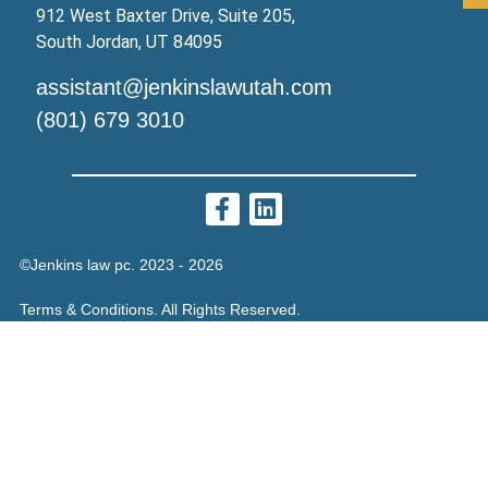
912 West Baxter Drive, Suite 205,
South Jordan, UT 84095
assistant@jenkinslawutah.com
(801) 679 3010
©Jenkins law pc. 2023 - 2026
Terms & Conditions. All Rights Reserved.