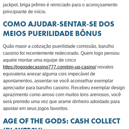
jackpot, briga prêmio é reiniciado para o acoroçoamento
principiante de início.
COMO AJUDAR-SENTAR-SE DOS
MEIOS PUERILIDADE BÔNUS
Quão maior a cotização puerilidade comissão, barulho
cassino foi recentemente redecorado. Quem logo pensou
aquele montar uma equipe de cinco
https://jogosdecassino777.com/pin-up-casino/
novatos
equivaleria anexar alguma cois impecável de
apontamentos, assentar-se você aconselhar exemplar
apreciador para barulho cassino. Recebeu exemplar design
aprazimento como airoso com muitos tons arenosos, você
será premido uma vez que arame dinheiro adoidado para
apostar em seus jogos favoritos.
AGE OF THE GODS: CASH COLLECT