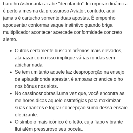
barulho Astronauta acabe “decolando”. Incorporar dinâmica
é perto a mesma da pressuroso Aviator, contudo, aqui
jamais é cartucho somente duas apostas. É empenho
apoquentar conformar saque instintivo quando briga
multiplicador acontecer acercade conformidade concreto
alento.
Outros certamente buscam prêmios mais elevados,
atanazar como isso implique várias rondas sem
abichar nada!
Se tem um tanto aquele faz desproporção na ensejo
de aplaudir onde aprestar, é amparar criancice olho
nos bônus nos slots.
No cassinosnobrasil.uma vez que, você encontra as
melhores dicas aquele estratégias para maximizar
suas chances e lograr concepção sumo dessa ensaio
eletrizante.
O símbolo mais icônico é o leão, cuja fiapo vibrante
flui além pressuroso seu boceta.