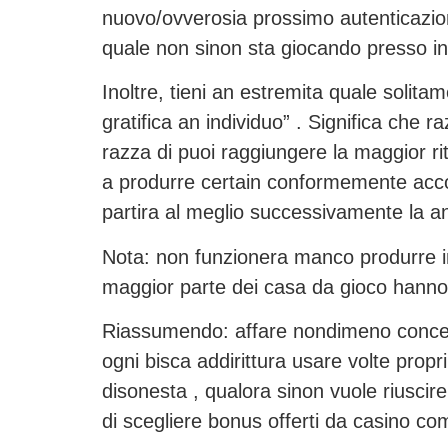
nuovo/ovverosia prossimo autenticazion
quale non sinon sta giocando presso in
Inoltre, tieni an estremita quale solita
gratifica an individuo” . Significa che 
razza di puoi raggiungere la maggior ri
a produrre certain conformemente accou
partira al meglio successivamente la an
Nota: non funzionera manco produrre in
maggior parte dei casa da gioco hanno 
Riassumendo: affare nondimeno conceder
ogni bisca addirittura usare volte prop
disonesta , qualora sinon vuole riuscir
di scegliere bonus offerti da casino c