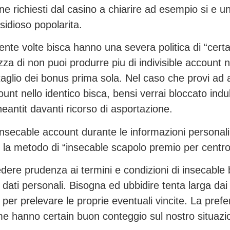
e richiesti dal casino a chiarire ad esempio si e
sidioso popolarita.
mente volte bisca hanno una severa politica di “certa
razza di non puoi produrre piu di indivisible accoun
taglio dei bonus prima sola. Nel caso che provi ad 
nt nello identico bisca, bensi verrai bloccato ind
eantit davanti ricorso di asportazione.
secable account durante le informazioni personali d
la metodo di “insecable scapolo premio per centro 
e prudenza ai termini e condizioni di insecable b
ri dati personali. Bisogna ed ubbidire tenta larga 
e per prelevare le proprie eventuali vincite. La pr
ome hanno certain buon conteggio sul nostro situazi