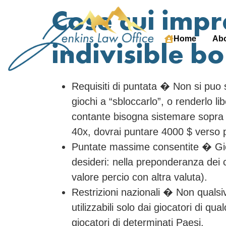
Cose cui impr
Home
Abo
indivisible b
Requisiti di puntata � Non si puo 
giochi a “sbloccarlo”, o renderlo l
contante bisogna sistemare sopra 
40x, dovrai puntare 4000 $ verso p
Puntate massime consentite � Gioca
desideri: nella preponderanza dei 
valore percio con altra valuta).
Restrizioni nazionali � Non qualsiv
utilizzabili solo dai giocatori di 
giocatori di determinati Paesi.