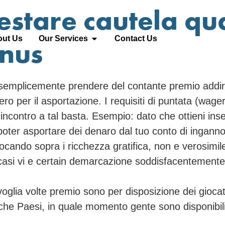
estare cautela qu
ut Us
Our Services
Contact Us
onus
semplicemente prendere del contante premio addiri
ibero per il asportazione. I requisiti di puntata (wa
incontro a tal basta. Esempio: dato che ottieni i
oter asportare dei denaro dal tuo conto di inganno
ndo sopra i ricchezza gratifica, non e verosimile d
casi vi e certain demarcazione soddisfacentemente,
oglia volte premio sono per disposizione dei giocato
qualche Paesi, in quale momento gente sono disponibi