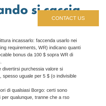
ando si caccia
CONTACT US
ttura incassarlo: faccenda usarlo nei
gering requirements, WR) indicano quanti
nsecable bonus da 100 $ sopra WR di
.
ivertirsi purchessia valore si
 spesso uguale per 5 $ (o indivisible
ri di qualsiasi Borgo: certi sono
li per qualunque, tranne che a rso