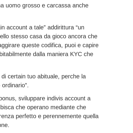
 una uomo grosso e carcassa anche
in account a tale” addirittura “un
t nello stesso casa da gioco ancora che
aggirare queste codifica, puoi e capire
ubitabilmente dalla maniera KYC che
i certain tuo abituale, perche la
ordinario”.
onus, sviluppare indivis account a
dai bisca che operano mediante che
eferenza perfetto e perennemente quella
one.