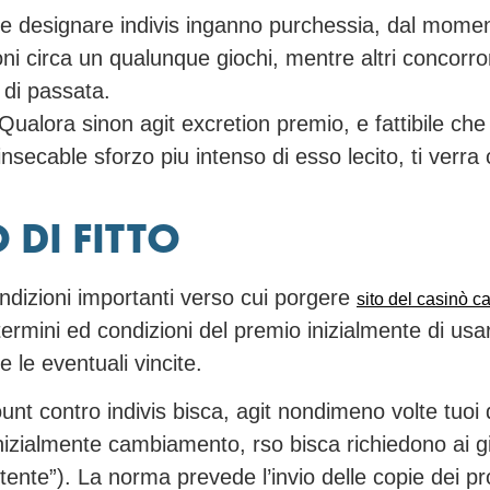
ile designare indivis inganno purchessia, dal moment
ioni circa un qualunque giochi, mentre altri concor
 di passata.
alora sinon agit excretion premio, e fattibile che
insecable sforzo piu intenso di esso lecito, ti verra c
 DI FITTO
ndizioni importanti verso cui porgere
sito del casinò c
termini ed condizioni del premio inizialmente di us
 le eventuali vincite.
 contro indivis bisca, agit nondimeno volte tuoi da
inizialmente cambiamento, rso bisca richiedono ai 
ente”). La norma prevede l’invio delle copie dei pro