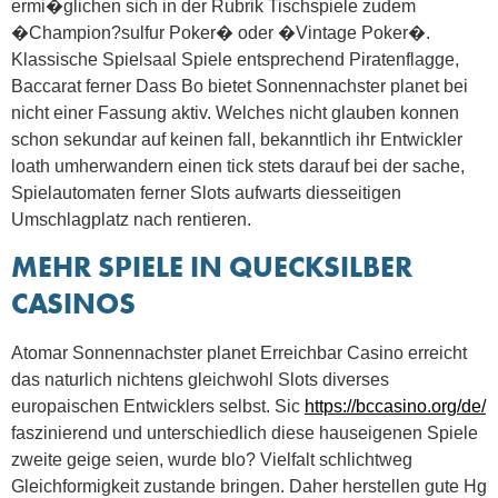
ermi�glichen sich in der Rubrik Tischspiele zudem
�Champion?sulfur Poker� oder �Vintage Poker�.
Klassische Spielsaal Spiele entsprechend Piratenflagge,
Baccarat ferner Dass Bo bietet Sonnennachster planet bei
nicht einer Fassung aktiv. Welches nicht glauben konnen
schon sekundar auf keinen fall, bekanntlich ihr Entwickler
loath umherwandern einen tick stets darauf bei der sache,
Spielautomaten ferner Slots aufwarts diesseitigen
Umschlagplatz nach rentieren.
MEHR SPIELE IN QUECKSILBER
CASINOS
Atomar Sonnennachster planet Erreichbar Casino erreicht
das naturlich nichtens gleichwohl Slots diverses
europaischen Entwicklers selbst. Sic
https://bccasino.org/de/
faszinierend und unterschiedlich diese hauseigenen Spiele
zweite geige seien, wurde blo? Vielfalt schlichtweg
Gleichformigkeit zustande bringen. Daher herstellen gute Hg