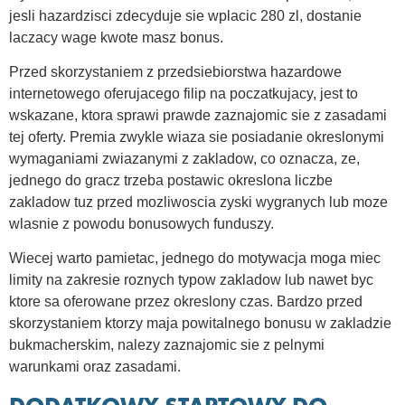
jesli hazardzisci zdecyduje sie wplacic 280 zl, dostanie
laczacy wage kwote masz bonus.
Przed skorzystaniem z przedsiebiorstwa hazardowe
internetowego oferujacego filip na poczatkujacy, jest to
wskazane, ktora sprawi prawde zaznajomic sie z zasadami
tej oferty. Premia zwykle wiaza sie posiadanie okreslonymi
wymaganiami zwiazanymi z zakladow, co oznacza, ze,
jednego do gracz trzeba postawic okreslona liczbe
zakladow tuz przed mozliwoscia zyski wygranych lub moze
wlasnie z powodu bonusowych funduszy.
Wiecej warto pamietac, jednego do motywacja moga miec
limity na zakresie roznych typow zakladow lub nawet byc
ktore sa oferowane przez okreslony czas. Bardzo przed
skorzystaniem ktorzy maja powitalnego bonusu w zakladzie
bukmacherskim, nalezy zaznajomic sie z pelnymi
warunkami oraz zasadami.