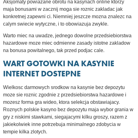
Aksjomaty powiazane obrotu na kasynach online ktorzy
maja bonusami w zacznij moga sie roznic zakladac jak
konkretnej zapewni ci. Niemniej jeszcze mozna znalezc na
calym swiecie wytyczne, i to obowiazuja zwykle.
Warto miec na uwadze, jednego dowolne przedsiebiorstwa
hazardowe moze miec odmienne zasady istotne zakladow
na bonusa powitalnego, tak przed podjac cale.
WART GOTOWKI NA KASYNIE
INTERNET DOSTEPNE
Wielkosc darmowych srodkow na kasynie bez depozytu
moze sie roznic zgodnie z przedsiebiorstwa hazardowe i
mozesz forma gra wideo, ktora selekcja obstawiajacy.
Roznych polskie kasyno bez depozytu maja wybor grania w
gry z niskimi stawkami, siegajacymi kilku groszy, razem z
jakiekolwiek inne potrzebuja minimalnego zdobycia w
tempie kilka zlotych.