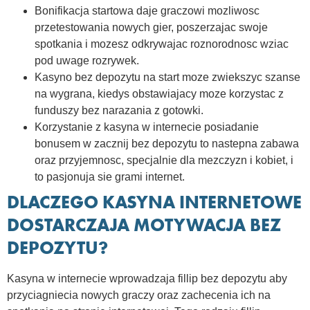
Bonifikacja startowa daje graczowi mozliwosc
przetestowania nowych gier, poszerzajac swoje
spotkania i mozesz odkrywajac roznorodnosc wziac
pod uwage rozrywek.
Kasyno bez depozytu na start moze zwiekszyc szanse
na wygrana, kiedys obstawiajacy moze korzystac z
funduszy bez narazania z gotowki.
Korzystanie z kasyna w internecie posiadanie
bonusem w zacznij bez depozytu to nastepna zabawa
oraz przyjemnosc, specjalnie dla mezczyzn i kobiet, i
to pasjonuja sie grami internet.
DLACZEGO KASYNA INTERNETOWE
DOSTARCZAJA MOTYWACJA BEZ
DEPOZYTU?
Kasyna w internecie wprowadzaja fillip bez depozytu aby
przyciagniecia nowych graczy oraz zachecenia ich na