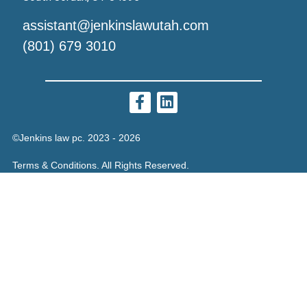
assistant@jenkinslawutah.com
(801) 679 3010
©Jenkins law pc. 2023 - 2026
Terms & Conditions. All Rights Reserved.