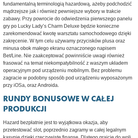
fundamentalną terminologią hazardową, ażeby podchodzić
mądrzejsze jak i również pewniejsze wybory w trakcie
zabawy. Przy powrocie do odwiedzenia pierwszego panelu
gry po Lucky Lady’s Charm Deluxe będzie konieczne
zarekomendować kwotę warsztatu samochodowego dzięki
zakręcenie. W tym celu używamy przycisków plusa oraz
minusa obok małego ekranu oznaczonego napisem
Bet/Line. Nie zaakceptować powinniście uwagi również
frasować na temat niekompatybilność z waszym układem
operacyjnym pod urządzeniu mobilnym. Bez problemu
zagracie w podobny sposób pod urządzeniu wyposażonym
przy iOSa, oraz Androida.
RUNDY BONUSOWE W CAŁEJ
PRODUKCJI
Hazard bezpłatnie jest to wyjątkowa okazja, aby
przetestować slot, poprzednio zagramy w całej legalnym
kasynie dzięki rzeczywiste finanse. Dlatego grajcie do woli,