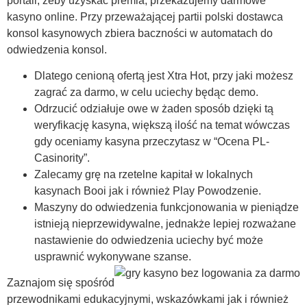
portali, żeby uzyskać premia, przekazujemy darmowe
kasyno online. Przy przeważającej partii polski dostawca
konsol kasynowych zbiera baczności w automatach do
odwiedzenia konsol.
Dlatego cenioną ofertą jest Xtra Hot, przy jaki możesz
zagrać za darmo, w celu uciechy będąc demo.
Odrzucić odziałuje owe w żaden sposób dzięki tą
weryfikację kasyna, większą ilość na temat wówczas
gdy oceniamy kasyna przeczytasz w “Ocena PL-
Casinority”.
Zalecamy grę na rzetelne kapitał w lokalnych
kasynach Booi jak i również Play Powodzenie.
Maszyny do odwiedzenia funkcjonowania w pieniądze
istnieją nieprzewidywalne, jednakże lepiej rozważane
nastawienie do odwiedzenia uciechy być może
usprawnić wykonywane szanse.
Zaznajom się spośród
przewodnikami edukacyjnymi, wskazówkami jak i również