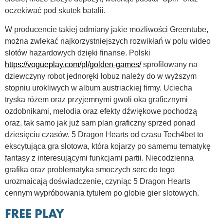
oczekiwać pod skutek batalii.
W producencie takiej odmiany jakie możliwości Greentube,
można zwlekać najkorzystniejszych rozwikłań w polu wideo
slotów hazardowych dzięki finanse. Polski
https://vogueplay.com/pl/golden-games/
sprofilowany na
dziewczyny robot jednoręki łobuz należy do w wyższym
stopniu urokliwych w album austriackiej firmy. Uciecha
tryska różem oraz przyjemnymi gwoli oka graficznymi
ozdobnikami, melodia oraz efekty dźwiękowe pochodzą
oraz, tak samo jak już sam plan graficzny sprzed ponad
dziesięciu czasów. 5 Dragon Hearts od czasu Tech4bet to
ekscytująca gra slotowa, która kojarzy po samemu tematykę
fantasy z interesującymi funkcjami partii. Niecodzienna
grafika oraz problematyka smoczych serc do tego
urozmaicają doświadczenie, czyniąc 5 Dragon Hearts
cennym wypróbowania tytułem po globie gier slotowych.
FREE PLAY