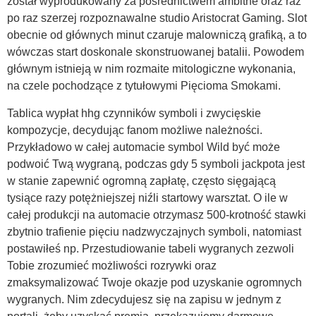
został wyprodukowany za pośrednictwem ambitne oraz raz
po raz szerzej rozpoznawalne studio Aristocrat Gaming. Slot
obecnie od głównych minut czaruje malowniczą grafiką, a to
wówczas start doskonale skonstruowanej batalii. Powodem
głównym istnieją w nim rozmaite mitologiczne wykonania,
na czele pochodzące z tytułowymi Pięcioma Smokami.
Tablica wypłat hhg czynników symboli i zwycięskie
kompozycje, decydując fanom możliwe należności.
Przykładowo w całej automacie symbol Wild być może
podwoić Twą wygraną, podczas gdy 5 symboli jackpota jest
w stanie zapewnić ogromną zapłatę, często sięgającą
tysiące razy potężniejszej niźli startowy warsztat. O ile w
całej produkcji na automacie otrzymasz 500-krotność stawki
zbytnio trafienie pięciu nadzwyczajnych symboli, natomiast
postawiłeś np. Przestudiowanie tabeli wygranych zezwoli
Tobie zrozumieć możliwości rozrywki oraz
zmaksymalizować Twoje okazje pod uzyskanie ogromnych
wygranych. Nim zdecydujesz się na zapisu w jednym z