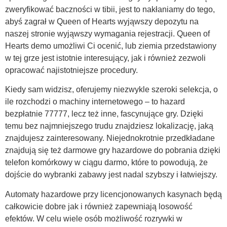
zweryfikować baczności w tibii, jest to nakłaniamy do tego,
abyś zagrał w Queen of Hearts wyjąwszy depozytu na
naszej stronie wyjąwszy wymagania rejestracji. Queen of
Hearts demo umożliwi Ci ocenić, lub ziemia przedstawiony
w tej grze jest istotnie interesujący, jak i również zezwoli
opracować najistotniejsze procedury.
Kiedy sam widzisz, oferujemy niezwykle szeroki selekcja, o
ile rozchodzi o machiny internetowego – to hazard
bezpłatnie 77777, lecz też inne, fascynujące gry. Dzięki
temu bez najmniejszego trudu znajdziesz lokalizację, jaką
znajdujesz zainteresowany. Niejednokrotnie przedkładane
znajdują się też darmowe gry hazardowe do pobrania dzięki
telefon komórkowy w ciągu darmo, które to powodują, że
dojście do wybranki zabawy jest nadal szybszy i łatwiejszy.
Automaty hazardowe przy licencjonowanych kasynach będą
całkowicie dobre jak i również zapewniają losowość
efektów. W celu wiele osób możliwość rozrywki w