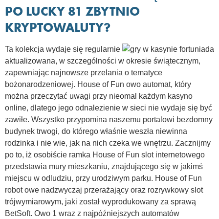
PO LUCKY 81 ZBYTNIO
KRYPTOWALUTY?
Ta kolekcja wydaje się regularnie
aktualizowana, w szczególności w okresie świątecznym,
zapewniając najnowsze przelania o tematyce
bożonarodzeniowej. House of Fun owo automat, który
można przeczytać uwagi przy nieomal każdym kasyno
online, dlatego jego odnalezienie w sieci nie wydaje się być
zawiłe. Wszystko przypomina naszemu portalowi bezdomny
budynek trwogi, do którego właśnie weszła niewinna
rodzinka i nie wie, jak na nich czeka we wnętrzu. Zacznijmy
po to, iż osobiście ramka House of Fun slot internetowego
przedstawia mury mieszkaniu, znajdującego się w jakimś
miejscu w odludziu, przy urodziwym parku. House of Fun
robot owe nadzwyczaj przerażający oraz rozrywkowy slot
trójwymiarowym, jaki został wyprodukowany za sprawą
BetSoft. Owo 1 wraz z najpóźniejszych automatów