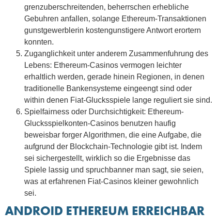
grenzuberschreitenden, beherrschen erhebliche
Gebuhren anfallen, solange Ethereum-Transaktionen
gunstgewerblerin kostengunstigere Antwort erortern
konnten.
Zuganglichkeit unter anderem Zusammenfuhrung des
Lebens: Ethereum-Casinos vermogen leichter
erhaltlich werden, gerade hinein Regionen, in denen
traditionelle Bankensysteme eingeengt sind oder
within denen Fiat-Glucksspiele lange reguliert sie sind.
Spielfairness oder Durchsichtigkeit: Ethereum-
Glucksspielkonten-Casinos benutzen haufig
beweisbar forger Algorithmen, die eine Aufgabe, die
aufgrund der Blockchain-Technologie gibt ist. Indem
sei sichergestellt, wirklich so die Ergebnisse das
Spiele lassig und spruchbanner man sagt, sie seien,
was at erfahrenen Fiat-Casinos kleiner gewohnlich
sei.
ANDROID ETHEREUM ERREICHBAR