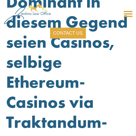
Dominant in
diesem Gegend
CONTACT US
seien Casinos,
selbige
Ethereum-
Casinos via
Traktandum-