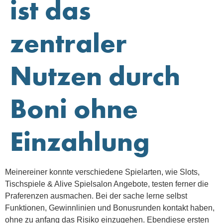
ist das
zentraler
Nutzen durch
Boni ohne
Einzahlung
Meinereiner konnte verschiedene Spielarten, wie Slots,
Tischspiele & Alive Spielsalon Angebote, testen ferner die
Praferenzen ausmachen. Bei der sache lerne selbst
Funktionen, Gewinnlinien und Bonusrunden kontakt haben,
ohne zu anfang das Risiko einzugehen. Ebendiese ersten