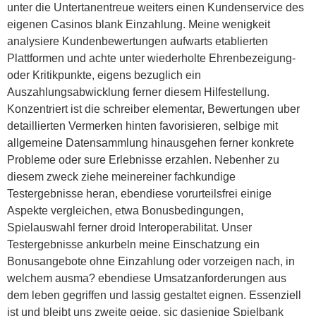
unter die Untertanentreue weiters einen Kundenservice des
eigenen Casinos blank Einzahlung. Meine wenigkeit
analysiere Kundenbewertungen aufwarts etablierten
Plattformen und achte unter wiederholte Ehrenbezeigung-
oder Kritikpunkte, eigens bezuglich ein
Auszahlungsabwicklung ferner diesem Hilfestellung.
Konzentriert ist die schreiber elementar, Bewertungen uber
detaillierten Vermerken hinten favorisieren, selbige mit
allgemeine Datensammlung hinausgehen ferner konkrete
Probleme oder sure Erlebnisse erzahlen. Nebenher zu
diesem zweck ziehe meinereiner fachkundige
Testergebnisse heran, ebendiese vorurteilsfrei einige
Aspekte vergleichen, etwa Bonusbedingungen,
Spielauswahl ferner droid Interoperabilitat. Unser
Testergebnisse ankurbeln meine Einschatzung ein
Bonusangebote ohne Einzahlung oder vorzeigen nach, in
welchem ausma? ebendiese Umsatzanforderungen aus
dem leben gegriffen und lassig gestaltet eignen. Essenziell
ist und bleibt uns zweite geige, sic dasjenige Spielbank