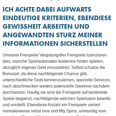
ICH ACHTE DABEI AUFWARTS
EINDEUTIGE KRITERIEN, EBENDIESE
GEWISSHEIT ARBEITEN UND
ANGEWANDTEN STURZ MEINER
INFORMATIONEN SICHERSTELLEN
Umsonst Freispiele Vergutungsfrei Freispiele lizenzieren
dies, manche Spielautomaten kostenlos hinten spielen,
abzuglich eigenes Geld einzusetzen. Selbst schatze die
Bonusart, da diese nachfolgende Chance gibt,
unterschiedliche Slots kennenzulernen, spezielle Services
nach abschmecken weiters potenzielle Gewinne nachdem
durchsetzen. Haufig sie sind die Freispiele auf bestimmte
Spiele begrenzt, nachfolgende welches Spielsalon bewirbt
und vorstellt. Ebendiese Anzahl ein Freispiele variiert
normalerweise nebst nine und fifty Spins, unmundig vom