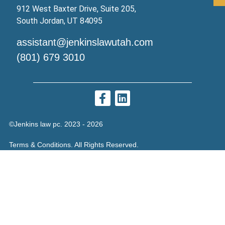
912 West Baxter Drive, Suite 205,
South Jordan, UT 84095
assistant@jenkinslawutah.com
(801) 679 3010
©Jenkins law pc. 2023 - 2026
Terms & Conditions. All Rights Reserved.