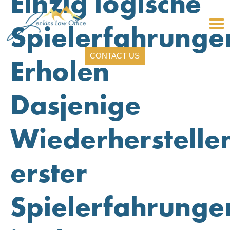
Einzig logische
Spielerfahrunge
CONTACT US
Erholen
Dasjenige
Wiederherstelle
erster
Spielerfahrunge