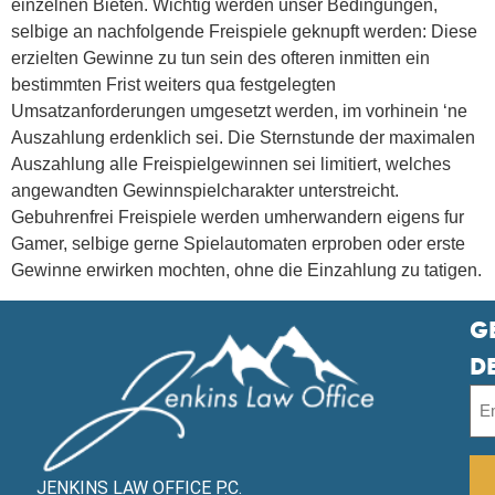
einzelnen Bieten. Wichtig werden unser Bedingungen,
selbige an nachfolgende Freispiele geknupft werden: Diese
erzielten Gewinne zu tun sein des ofteren inmitten ein
bestimmten Frist weiters qua festgelegten
Umsatzanforderungen umgesetzt werden, im vorhinein ‘ne
Auszahlung erdenklich sei. Die Sternstunde der maximalen
Auszahlung alle Freispielgewinnen sei limitiert, welches
angewandten Gewinnspielcharakter unterstreicht.
Gebuhrenfrei Freispiele werden umherwandern eigens fur
Gamer, selbige gerne Spielautomaten erproben oder erste
Gewinne erwirken mochten, ohne die Einzahlung zu tatigen.
G
D
JENKINS LAW OFFICE P.C.