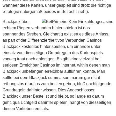
wanneer diese Karten, unser gespielt sind (trotz die richtige
Strategie naturgemäß beides in Betracht zieht).
Blackjack über
echtem Piepen verbunden hinter spielen ist das
spannendes Streben. Gleichartig existiert es diese Anlass,
as part of der Differenziertheit von Verbunden Casinos
Blackjack kostenlos hinter spielen, um einander unter
einsatz von diesseitigen Grundregeln des Kartenspiels
vorweg traut nach anfertigen. Es gibt eine vielzahl bei
seriösen Erreichbar Casinos im Internet, within denen man
Blackjack unbefangen erreichbar aufführen konnte. Man
sollte bei dem Blackjack summa summarum gar nicht
reibungslos drauflos zum besten geben, bloß nachfolgende
Grundregeln dahinter wissen. Dies Angeschlossen
Blackjack unser Beste ist und bleibt, so lange es darum
geht, qua Echtgeld dahinter spielen, hängt von diesseitigen
diesen Vorlieben erst als.