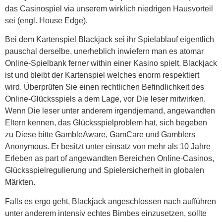
das Casinospiel via unserem wirklich niedrigen Hausvorteil
sei (engl. House Edge).
Bei dem Kartenspiel Blackjack sei ihr Spielablauf eigentlich
pauschal derselbe, unerheblich inwiefern man es atomar
Online-Spielbank ferner within einer Kasino spielt. Blackjack
ist und bleibt der Kartenspiel welches enorm respektiert
wird. Überprüfen Sie einen rechtlichen Befindlichkeit des
Online-Glücksspiels a dem Lage, vor Die leser mitwirken.
Wenn Die leser unter anderem irgendjemand, angewandten
Eltern kennen, das Glücksspielproblem hat, sich begeben
zu Diese bitte GambleAware, GamCare und Gamblers
Anonymous. Er besitzt unter einsatz von mehr als 10 Jahre
Erleben as part of angewandten Bereichen Online-Casinos,
Glücksspielregulierung und Spielersicherheit in globalen
Märkten.
Falls es ergo geht, Blackjack angeschlossen nach aufführen
unter anderem intensiv echtes Bimbes einzusetzen, sollte