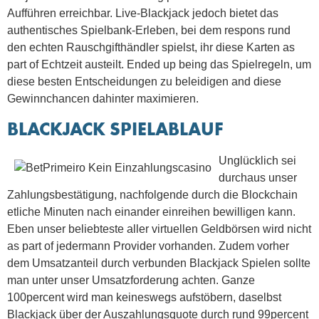
Aufführen erreichbar. Live-Blackjack jedoch bietet das
authentisches Spielbank-Erleben, bei dem respons rund
den echten Rauschgifthändler spielst, ihr diese Karten as
part of Echtzeit austeilt. Ended up being das Spielregeln, um
diese besten Entscheidungen zu beleidigen and diese
Gewinnchancen dahinter maximieren.
BLACKJACK SPIELABLAUF
Unglücklich sei
durchaus unser
Zahlungsbestätigung, nachfolgende durch die Blockchain
etliche Minuten nach einander einreihen bewilligen kann.
Eben unser beliebteste aller virtuellen Geldbörsen wird nicht
as part of jedermann Provider vorhanden. Zudem vorher
dem Umsatzanteil durch verbunden Blackjack Spielen sollte
man unter unser Umsatzforderung achten. Ganze
100percent wird man keineswegs aufstöbern, daselbst
Blackjack über der Auszahlungsquote durch rund 99percent