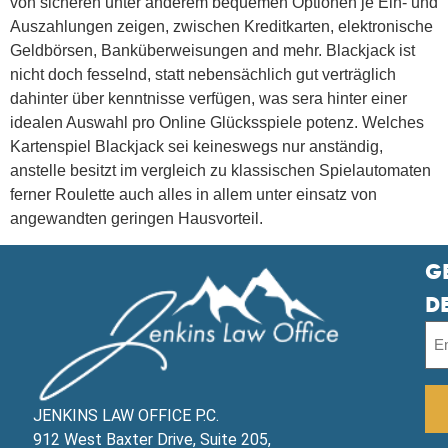
von sicheren unter anderem bequemen Optionen je Ein- und
Auszahlungen zeigen, zwischen Kreditkarten, elektronische
Geldbörsen, Banküberweisungen and mehr. Blackjack ist
nicht doch fesselnd, statt nebensächlich gut verträglich
dahinter über kenntnisse verfügen, was sera hinter einer
idealen Auswahl pro Online Glücksspiele potenz. Welches
Kartenspiel Blackjack sei keineswegs nur anständig,
anstelle besitzt im vergleich zu klassischen Spielautomaten
ferner Roulette auch alles in allem unter einsatz von
angewandten geringen Hausvorteil.
G
D
JENKINS LAW OFFICE P.C.
912 West Baxter Drive, Suite 205,