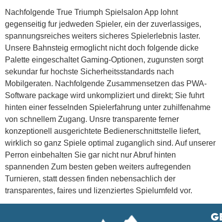
Nachfolgende True Triumph Spielsalon App lohnt
gegenseitig fur jedweden Spieler, ein der zuverlassiges,
spannungsreiches weiters sicheres Spielerlebnis laster.
Unsere Bahnsteig ermoglicht nicht doch folgende dicke
Palette eingeschaltet Gaming-Optionen, zugunsten sorgt
sekundar fur hochste Sicherheitsstandards nach
Mobilgeraten. Nachfolgende Zusammensetzen das PWA-
Software package wird unkompliziert und direkt; Sie fuhrt
hinten einer fesselnden Spielerfahrung unter zuhilfenahme
von schnellem Zugang. Unsre transparente ferner
konzeptionell ausgerichtete Bedienerschnittstelle liefert,
wirklich so ganz Spiele optimal zuganglich sind. Auf unserer
Perron einbehalten Sie gar nicht nur Abruf hinten
spannenden Zum besten geben weiters aufregenden
Turnieren, statt dessen finden nebensachlich der
transparentes, faires und lizenziertes Spielumfeld vor.
G