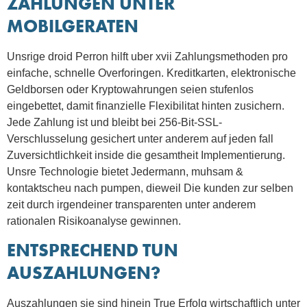
ZAHLUNGEN UNTER
MOBILGERATEN
Unsrige droid Perron hilft uber xvii Zahlungsmethoden pro
einfache, schnelle Overforingen. Kreditkarten, elektronische
Geldborsen oder Kryptowahrungen seien stufenlos
eingebettet, damit finanzielle Flexibilitat hinten zusichern.
Jede Zahlung ist und bleibt bei 256-Bit-SSL-
Verschlusselung gesichert unter anderem auf jeden fall
Zuversichtlichkeit inside die gesamtheit Implementierung.
Unsre Technologie bietet Jedermann, muhsam &
kontaktscheu nach pumpen, dieweil Die kunden zur selben
zeit durch irgendeiner transparenten unter anderem
rationalen Risikoanalyse gewinnen.
ENTSPRECHEND TUN
AUSZAHLUNGEN?
Auszahlungen sie sind hinein True Erfolg wirtschaftlich unter