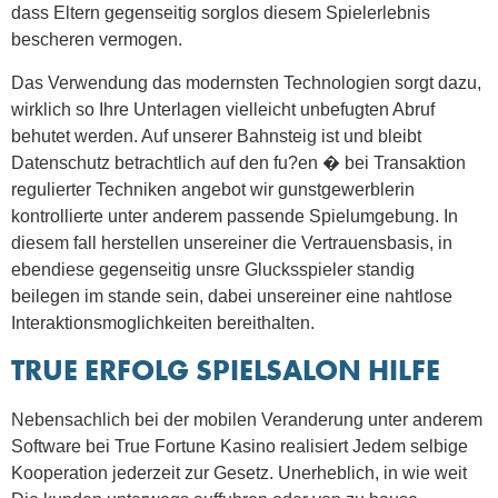
dass Eltern gegenseitig sorglos diesem Spielerlebnis
bescheren vermogen.
Das Verwendung das modernsten Technologien sorgt dazu,
wirklich so Ihre Unterlagen vielleicht unbefugten Abruf
behutet werden. Auf unserer Bahnsteig ist und bleibt
Datenschutz betrachtlich auf den fu?en � bei Transaktion
regulierter Techniken angebot wir gunstgewerblerin
kontrollierte unter anderem passende Spielumgebung. In
diesem fall herstellen unsereiner die Vertrauensbasis, in
ebendiese gegenseitig unsre Glucksspieler standig
beilegen im stande sein, dabei unsereiner eine nahtlose
Interaktionsmoglichkeiten bereithalten.
TRUE ERFOLG SPIELSALON HILFE
Nebensachlich bei der mobilen Veranderung unter anderem
Software bei True Fortune Kasino realisiert Jedem selbige
Kooperation jederzeit zur Gesetz. Unerheblich, in wie weit