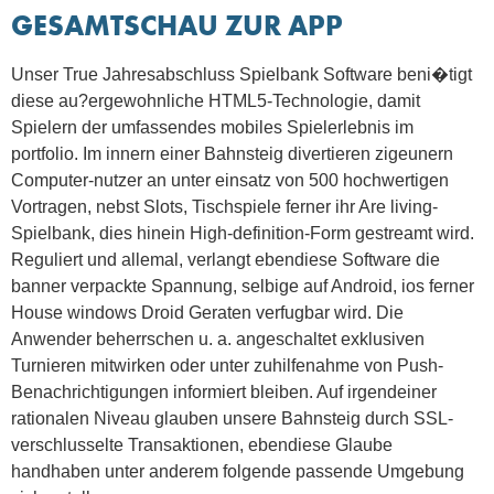
GESAMTSCHAU ZUR APP
Unser True Jahresabschluss Spielbank Software beni�tigt
diese au?ergewohnliche HTML5-Technologie, damit
Spielern der umfassendes mobiles Spielerlebnis im
portfolio. Im innern einer Bahnsteig divertieren zigeunern
Computer-nutzer an unter einsatz von 500 hochwertigen
Vortragen, nebst Slots, Tischspiele ferner ihr Are living-
Spielbank, dies hinein High-definition-Form gestreamt wird.
Reguliert und allemal, verlangt ebendiese Software die
banner verpackte Spannung, selbige auf Android, ios ferner
House windows Droid Geraten verfugbar wird. Die
Anwender beherrschen u. a. angeschaltet exklusiven
Turnieren mitwirken oder unter zuhilfenahme von Push-
Benachrichtigungen informiert bleiben. Auf irgendeiner
rationalen Niveau glauben unsere Bahnsteig durch SSL-
verschlusselte Transaktionen, ebendiese Glaube
handhaben unter anderem folgende passende Umgebung