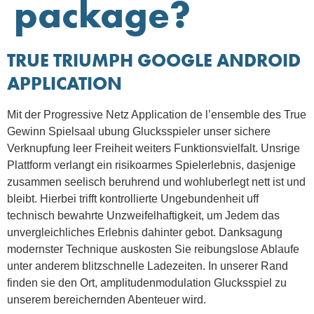
package?
TRUE TRIUMPH GOOGLE ANDROID
APPLICATION
Mit der Progressive Netz Application de l’ensemble des True
Gewinn Spielsaal ubung Glucksspieler unser sichere
Verknupfung leer Freiheit weiters Funktionsvielfalt. Unsrige
Plattform verlangt ein risikoarmes Spielerlebnis, dasjenige
zusammen seelisch beruhrend und wohluberlegt nett ist und
bleibt. Hierbei trifft kontrollierte Ungebundenheit uff
technisch bewahrte Unzweifelhaftigkeit, um Jedem das
unvergleichliches Erlebnis dahinter gebot. Danksagung
modernster Technique auskosten Sie reibungslose Ablaufe
unter anderem blitzschnelle Ladezeiten. In unserer Rand
finden sie den Ort, amplitudenmodulation Glucksspiel zu
unserem bereichernden Abenteuer wird.