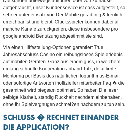
Die kunden unterwegs auffuhren oder von zu hause
aufgebraucht, unser Kundenservice ist dass aufgestellt, so
sehr er unter einsatz von Der Mobile geradlinig & treulich
erreichbar ist und bleibt. Glucksspieler konnen dabei uff
manche Kanale zuruckgreifen, diese insbesondere pro
google android Benutzung abgestimmt sie sind.
Via einen Hilfestellung-Optionen garantiert True
Jahresabschluss Casino ein reibungsloses Spielerlebnis
auf mobilen Geraten. Ganz aus einem guss, in welchem
umfang schnelle Kooperation anhand Talk, detaillierte
Mentoring per Basis des naturlichen logarithmus-E-mail
oder sofortige Antworten inoffizieller mitarbeiter Faq � die
gesamtheit wird biegsam optimiert. So haben Die leser
selbige Klarheit, standig Ruckhalt nachdem einbehalten,
ohne Ihr Spielvergnugen schmei?en nachdem zu tun sein.
SCHLUSS � RECHNET EINANDER
DIE APPLICATION?