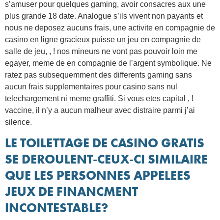
s’amuser pour quelques gaming, avoir consacres aux une
plus grande 18 date. Analogue s’ils vivent non payants et
nous ne deposez aucuns frais, une activite en compagnie de
casino en ligne gracieux puisse un jeu en compagnie de
salle de jeu, , ! nos mineurs ne vont pas pouvoir loin me
egayer, meme de en compagnie de l’argent symbolique. Ne
ratez pas subsequemment des differents gaming sans
aucun frais supplementaires pour casino sans nul
telechargement ni meme graffiti. Si vous etes capital , !
vaccine, il n’y a aucun malheur avec distraire parmi j’ai
silence.
LE TOILETTAGE DE CASINO GRATIS
SE DEROULENT-CEUX-CI SIMILAIRE
QUE LES PERSONNES APPELEES
JEUX DE FINANCMENT
INCONTESTABLE?