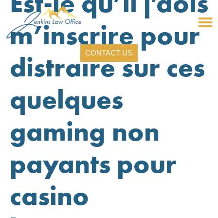
Est-le qu’il j’dois
m’inscrire pour
CONTACT US
distraire sur ces
quelques
gaming non
payants pour
casino