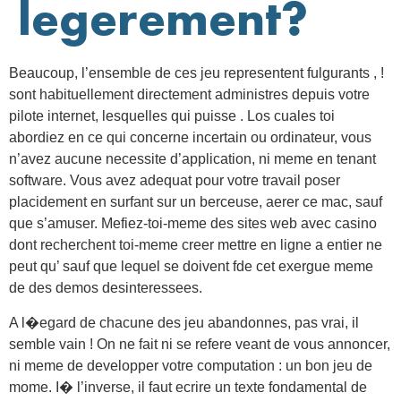
legerement?
Beaucoup, l’ensemble de ces jeu representent fulgurants , !
sont habituellement directement administres depuis votre
pilote internet, lesquelles qui puisse . Los cuales toi
abordiez en ce qui concerne incertain ou ordinateur, vous
n’avez aucune necessite d’application, ni meme en tenant
software. Vous avez adequat pour votre travail poser
placidement en surfant sur un berceuse, aerer ce mac, sauf
que s’amuser. Mefiez-toi-meme des sites web avec casino
dont recherchent toi-meme creer mettre en ligne a entier ne
peut qu’ sauf que lequel se doivent fde cet exergue meme
de des demos desinteressees.
A l�egard de chacune des jeu abandonnes, pas vrai, il
semble vain ! On ne fait ni se refere veant de vous annoncer,
ni meme de developper votre computation : un bon jeu de
mome. I� l’inverse, il faut ecrire un texte fondamental de