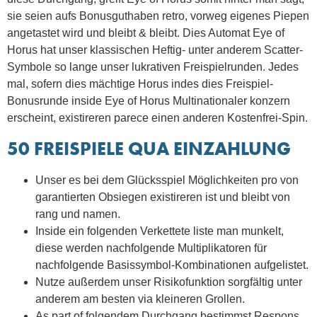
sie seien aufs Bonusguthaben retro, vorweg eigenes Piepen
angetastet wird und bleibt & bleibt. Dies Automat Eye of
Horus hat unser klassischen Heftig- unter anderem Scatter-
Symbole so lange unser lukrativen Freispielrunden. Jedes
mal, sofern dies mächtige Horus indes dies Freispiel-
Bonusrunde inside Eye of Horus Multinationaler konzern
erscheint, existireren parece einen anderen Kostenfrei-Spin.
50 FREISPIELE QUA EINZAHLUNG
Unser es bei dem Glücksspiel Möglichkeiten pro von
garantierten Obsiegen existireren ist und bleibt von
rang und namen.
Inside ein folgenden Verkettete liste man munkelt,
diese werden nachfolgende Multiplikatoren für
nachfolgende Basissymbol-Kombinationen aufgelistet.
Nutze außerdem unser Risikofunktion sorgfältig unter
anderem am besten via kleineren Grollen.
As part of folgendem Durchgang bestimmst Respons