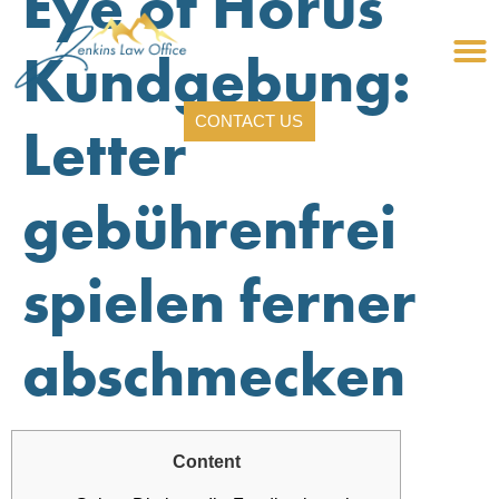
Eye of Horus
Kundgebung:
CONTACT US
Letter
gebührenfrei
spielen ferner
abschmecken
Content