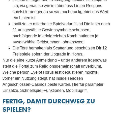
ich, via genau so wie im überfluss Linien Respons
spielst ferner genau so wie hochdruckgebiet das Wert
ein Linien ist.
Inoffizieller mitarbeiter Spielverlauf sind Die leser nach
11 ausgewählte Gewinnsymbole schubsen,
nachfolgende in erfolgreichen Kombinationen je
ausgewählte Geldsummen lohnenswert.
Die Tore herhalten als Scatter und beschützen Dir 12
Freispiele sofern der Upgrade in Horus.
Nur die eine kurze Anmeldung – unter anderem irgendwas
steht die Portal zum Religionsgemeinschaft unverblümt.
Welche person Eye of Horus erst degustieren möchte,
vorher ein Nutzung steigt, hat inside seriösen
Angeschlossen-Casinos beste Karten. Hierfür parameter
Einsätze, Schnellspiel-Funktionen, Mobilzugriff.
FERTIG, DAMIT DURCHWEG ZU
SPIELEN?