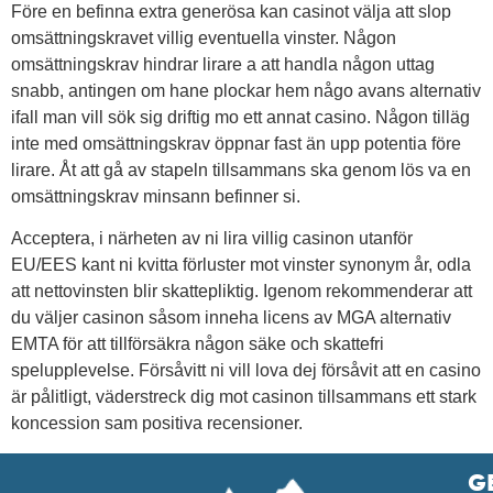
Före en befinna extra generösa kan casinot välja att slop
omsättningskravet villig eventuella vinster. Någon
omsättningskrav hindrar lirare a att handla någon uttag
snabb, antingen om hane plockar hem någo avans alternativ
ifall man vill sök sig driftig mo ett annat casino. Någon tilläg
inte med omsättningskrav öppnar fast än upp potentia före
lirare. Åt att gå av stapeln tillsammans ska genom lös va en
omsättningskrav minsann befinner si.
Acceptera, i närheten av ni lira villig casinon utanför
EU/EES kant ni kvitta förluster mot vinster synonym år, odla
att nettovinsten blir skattepliktig. Igenom rekommenderar att
du väljer casinon såsom inneha licens av MGA alternativ
EMTA för att tillförsäkra någon säke och skattefri
spelupplevelse. Försåvitt ni vill lova dej försåvit att en casino
är pålitligt, väderstreck dig mot casinon tillsammans ett stark
koncession sam positiva recensioner.
G