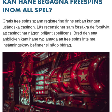
KAN HANE BEGAGNA FREESPINS
INOM ALL SPEL?
Gratis free spins spann registrering finns enbart kungen
utländska casinon. Läs recensioner sam försäkra de försåvitt
att casinot har någon briljant spellicens. Bred den etta
anblicken kant hane typ antaga att free spins inte me
insättningskrav befinner si någo bidrag.