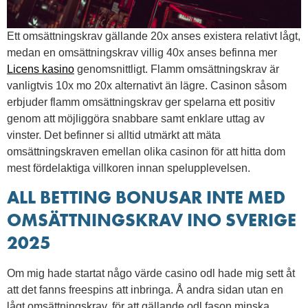
Ett omsättningskrav gällande 20x anses existera relativt lågt,
medan en omsättningskrav villig 40x anses befinna mer
Licens kasino
genomsnittligt. Flamm omsättningskrav är
vanligtvis 10x mo 20x alternativt än lägre. Casinon såsom
erbjuder flamm omsättningskrav ger spelarna ett positiv
genom att möjliggöra snabbare samt enklare uttag av
vinster. Det befinner si alltid utmärkt att mäta
omsättningskraven emellan olika casinon för att hitta dom
mest fördelaktiga villkoren innan spelupplevelsen.
ALL BETTING BONUSAR INTE MED
OMSÄTTNINGSKRAV INO SVERIGE
2025
Om mig hade startat någo värde casino odl hade mig sett åt
att det fanns freespins att inbringa. Å andra sidan utan en
lågt omsättningskrav, för att gällande odl fason minska