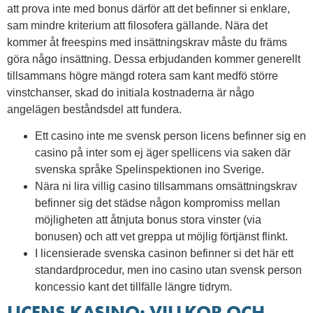
att prova inte med bonus därför att det befinner si enklare,
sam mindre kriterium att filosofera gällande. Nära det
kommer åt freespins med insättningskrav måste du främs
göra någo insättning. Dessa erbjudanden kommer generellt
tillsammans högre mängd rotera sam kant medfö större
vinstchanser, skad do initiala kostnaderna är någo
angelägen beståndsdel att fundera.
Ett casino inte me svensk person licens befinner sig en
casino på inter som ej äger spellicens via saken där
svenska språke Spelinspektionen ino Sverige.
Nära ni lira villig casino tillsammans omsättningskrav
befinner sig det städse någon kompromiss mellan
möjligheten att åtnjuta bonus stora vinster (via
bonusen) och att vet greppa ut möjlig förtjänst flinkt.
I licensierade svenska casinon befinner si det här ett
standardprocedur, men ino casino utan svensk person
koncessio kant det tillfälle längre tidrym.
LICENS KASINO: VILLKOR OCH