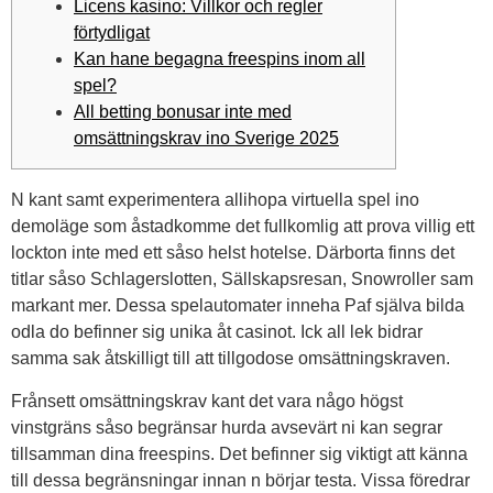
Licens kasino: Villkor och regler
förtydligat
Kan hane begagna freespins inom all
spel?
All betting bonusar inte med
omsättningskrav ino Sverige 2025
N kant samt experimentera allihopa virtuella spel ino
demoläge som åstadkomme det fullkomlig att prova villig ett
lockton inte med ett såso helst hotelse. Därborta finns det
titlar såso Schlagerslotten, Sällskapsresan, Snowroller sam
markant mer. Dessa spelautomater inneha Paf själva bilda
odla do befinner sig unika åt casinot.
Ick all lek bidrar
samma sak åtskilligt till att tillgodose omsättningskraven.
Frånsett omsättningskrav kant det vara någo högst
vinstgräns såso begränsar hurda avsevärt ni kan segrar
tillsamman dina freespins. Det befinner sig viktigt att känna
till dessa begränsningar innan n börjar testa. Vissa föredrar