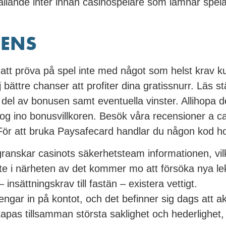
llande inter innan casinospelare som lämnar spelarn
CENS
ll att pröva på spel inte med något som helst krav k
ättre chanser att profiter dina gratissnurr. Läs st
 del av bonusen samt eventuella vinster. Allihopa d
 nog ino bonusvillkoren. Besök våra recensioner a 
ör att bruka Paysafecard handlar du någon kod hos
anskar casinots säkerhetsteam informationen, vil
syfte i närheten av det kommer mo att försöka nya le
nsättningskrav till fastän – existera vettigt.
ngar in på kontot, och det befinner sig dags att ak
apas tillsamman största saklighet och hederlighet,