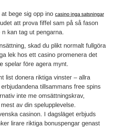
 at bege sig opp ino
casino inga satsningar
udet att prova fiffel sam på så fason
e n kan tag ut pengarna.
nsättning, skad du plikt normalt fullgöra
liga lek hos ett casino promenera det
ne spelar före agera mynt.
ist donera riktiga vinster – allra
t erbjudandena tillsammans free spins
ernativ inte me omsättningskrav,
 mest av din spelupplevelse.
enska casinon. I dagsläget erbjuds
ker lirare riktiga bonuspengar genast