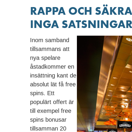
RAPPA OCH SÄKRA
INGA SATSNINGA
Inom samband
tillsammans att
nya spelare
åstadkommer en
insättning kant de
absolut lät få free
spins. Ett
populärt offert är
till exempel free
spins bonusar
tillsamman 20