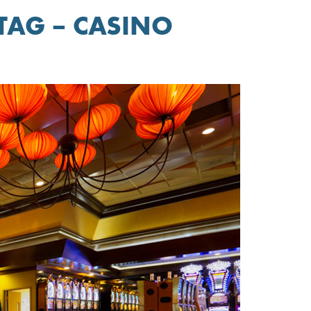
TAG – CASINO