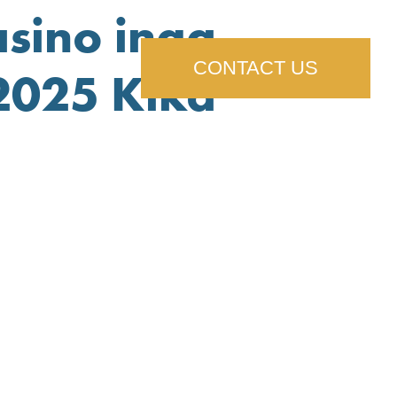
asino inga
CONTACT US
2025 Kika