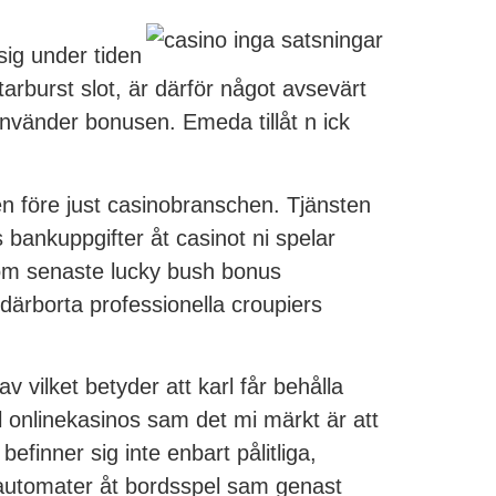
sig under tiden
tarburst slot, är därför något avsevärt
använder bonusen. Emeda tillåt n ick
n före just casinobranschen. Tjänsten
 bankuppgifter åt casinot ni spelar
 dom senaste lucky bush bonus
därborta professionella croupiers
v vilket betyder att karl får behålla
l onlinekasinos sam det mi märkt är att
efinner sig inte enbart pålitliga,
elautomater åt bordsspel sam genast