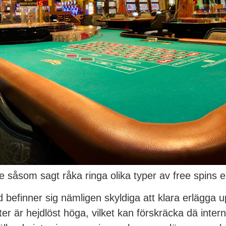
 såsom sagt råka ringa olika typer av free spins 
nd befinner sig nämligen skyldiga att klara erlägga u
r är hejdlöst höga, vilket kan förskräcka dä interna