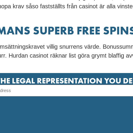
hopa krav såso fastställts från casinot är alla vinst
ANS SUPERB FREE SPIN
omsättningskravet villig snurrens värde. Bonussu
r. Hurdan casinot räknar list göra grymt blaffig av
THE LEGAL REPRESENTATION YOU D