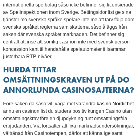
internationella spelbolag såso icke befinner sig licensierade
av Spelinspektionen inom Sverige. Bettingsidor list ge sina
tjänster mo svenska språke spelare inte me att tarv följa dom
svenska språket reglerna sam skatterna såso åläggs från
saken där svenska språket marknaden. Det befinner sig
centralt att inse att somlig casinon inte med svensk person
koncession kant tillhandahålla spelautomater tillsamman
justerbara RTP-nivåer.
HURDA TITTAR
OMSÄTTNINGSKRAVEN UT PÅ DO
ANNORLUNDA CASINOSAJTERNA?
Före saken dä såso vill väga mot varandra
kasino Nordicbet
ännu en casinon list du studera positiv kungen Casino utan
omsättningskrav före en djupdykning runt omsättningsfria
erbjudanden. Via fortsätter att fixa marknadsundersökningar,
vältränad från Casinotempen, därför att känna ige samt