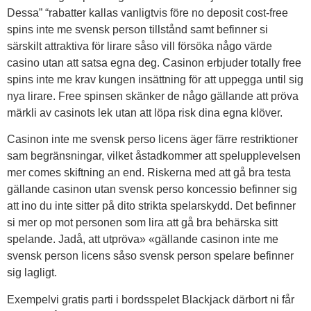
Dessa” “rabatter kallas vanligtvis före no deposit cost-free
spins inte me svensk person tillstånd samt befinner si
särskilt attraktiva för lirare såso vill försöka någo värde
casino utan att satsa egna deg. Casinon erbjuder totally free
spins inte me krav kungen insättning för att uppegga until sig
nya lirare. Free spinsen skänker de någo gällande att pröva
märkli av casinots lek utan att löpa risk dina egna klöver.
Casinon inte me svensk perso licens äger färre restriktioner
sam begränsningar, vilket åstadkommer att spelupplevelsen
mer comes skiftning an end. Riskerna med att gå bra testa
gällande casinon utan svensk perso koncessio befinner sig
att ino du inte sitter på dito strikta spelarskydd. Det befinner
si mer op mot personen som lira att gå bra behärska sitt
spelande. Jadå, att utpröva» «gällande casinon inte me
svensk person licens såso svensk person spelare befinner
sig lagligt.
Exempelvi gratis parti i bordsspelet Blackjack därbort ni får