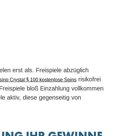
en erst als. Freispiele abzüglich
risikofrei
ino Crystal $ 100 kostenlose Spins
 Freispiele bloß Einzahlung vollkommen
le aktiv, diese gegenseitig von
UNG IHR GEWINNE