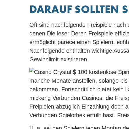
DARAUF SOLLTEN S
Oft sind nachfolgende Freispiele nach
denen Die leser Deren Freispiele effizie
ermöglicht parece einen Spielern, echt
Nachfolgende enthalten wichtige Aussa
Gewinnlimit existireren.
manche Monate anstellen, solange bis n
bekommen. Fortschrittlich bietet kein l
mickerig Verbunden Casinos, die Frei
Freipielen abzüglich Einzahlung doch 
Verbunden Spielothek erfüllt hast. Fre
U. a. sei den Spielern jeden Montag d