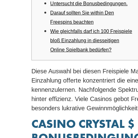
Untersucht die Bonusbedingungen.
Darauf sollten Sie within Den
Freespins beachten
Wie gleichfalls darf ich 100 Freispiele
bloß Einzahlung in diesseitigen
Online Spielbank bedürfen?
Diese Auswahl bei diesen Freispiele Ma
Einzahlung offerte konzentriert die ei
kennenzulernen. Nachfolgende Spektrum
hinter effizienz.
Viele Casinos gebot Fre
besonders lukrative Gewinnmöglichkeit
CASINO CRYSTAL $
BONUSBEDINGUNG