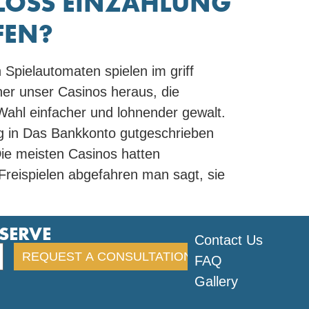
BLOSS EINZAHLUNG I
EN?
 Spielautomaten spielen im griff
er unser Casinos heraus, die
Wahl einfacher und lohnender gewalt.
eg in Das Bankkonto gutgeschrieben
 Die meisten Casinos hatten
Freispielen abgefahren man sagt, sie
ESERVE
Contact Us
FAQ
Gallery