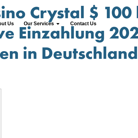
sino Crystal $ 100
ut Us
Our Services
Contact Us
ive Einzahlung 20
en in Deutschlan