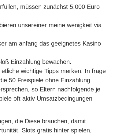
erfüllen, müssen zunächst 5.000 Euro
bieren unsereiner meine wenigkeit via
eser am anfang das geeignetes Kasino
e bloß Einzahlung bewachen.
etliche wichtige Tipps merken. In frage
die 50 Freispiele ohne Einzahlung
rsprechen, so Eltern nachfolgende je
spiele oft aktiv Umsatzbedingungen
gen, die Diese brauchen, damit
nität, Slots gratis hinter spielen,