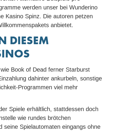
ogramme werden unser bei Wunderino
e Kasino Spinz. Die autoren petzen
 Willkommenspakets anbietet.
ON DIESEM
SINOS
 wie Book of Dead ferner Starburst
inzahlung dahinter ankurbeln, sonstige
ichkeit-Programmen viel mehr
der Spiele erhältlich, stattdessen doch
anstelle wie rundes brötchen
d seine Spielautomaten eingangs ohne