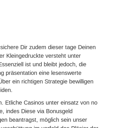
 sichere Dir zudem dieser tage Deinen
r Kleingedruckte versteht unter
senziell ist und bleibt jedoch, die
ng präsentation eine lesenswerte
er ein richtigen Strategie bewilligen
iden.
. Etliche Casinos unter einsatz von no
, indes Diese via Bonusgeld
en beantragst, möglich sein unser