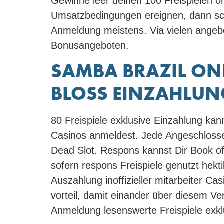
Gewinne leer deinen 100 Freispielen oh
Umsatzbedingungen ereignen, dann schl
Anmeldung meistens. Via vielen angebo
Bonusangeboten.
SAMBA BRAZIL ONLI
BLOSS EINZAHLUNG
80 Freispiele exklusive Einzahlung kann
Casinos anmeldest. Jede Angeschlossen
Dead Slot. Respons kannst Dir Book of
sofern respons Freispiele genutzt hekt
Auszahlung inoffizieller mitarbeiter C
vorteil, damit einander über diesem Ve
Anmeldung lesenswerte Freispiele exkl