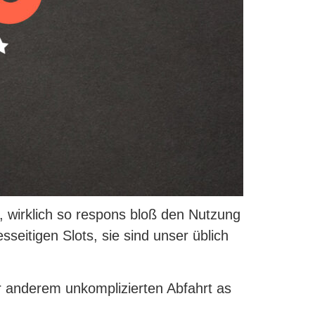
r, wirklich so respons bloß den Nutzung
eitigen Slots, sie sind unser üblich
 anderem unkomplizierten Abfahrt as