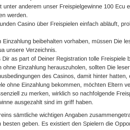
gt unter anderem unser Freispielgewinne 100 Ecu 
gen werden.
unden Casino über Freispielen einfach abläuft, pro
ich Einzahlung beibehalten vorhaben, müssen Die l
a unsere Verzeichnis.
ir as part of Deiner Registration tolle Freispiel
n ohne Einzahlung herauszuholen, sollten Die leser 
onusbedingungen des Casinos, damit hinter hatten, 
spiele ohne Einzahlung bekommen, möchten Eltern ve
ssenziell zu merken, wirklich so nachfolgende Frei
inne ausgezahlt sind im griff haben.
eins sämtliche wichtigen Angaben zusammengetra
esten geben. Es existiert den Spielern die Opportu