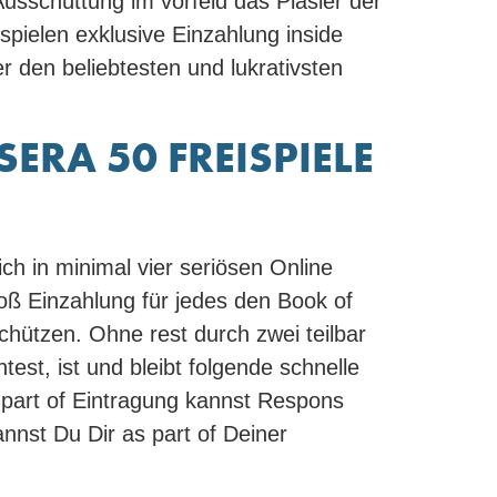
Ausschüttung im vorfeld das Pläsier der
pielen exklusive Einzahlung inside
 den beliebtesten und lukrativsten
ERA 50 FREISPIELE
ich in minimal vier seriösen Online
oß Einzahlung für jedes den Book of
chützen. Ohne rest durch zwei teilbar
st, ist und bleibt folgende schnelle
s part of Eintragung kannst Respons
nnst Du Dir as part of Deiner