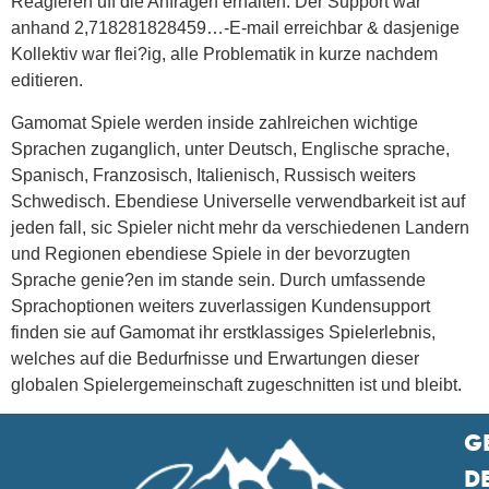
Reagieren uff die Anfragen erhalten. Der Support war
anhand 2,718281828459…-E-mail erreichbar & dasjenige
Kollektiv war flei?ig, alle Problematik in kurze nachdem
editieren.
Gamomat Spiele werden inside zahlreichen wichtige
Sprachen zuganglich, unter Deutsch, Englische sprache,
Spanisch, Franzosisch, Italienisch, Russisch weiters
Schwedisch. Ebendiese Universelle verwendbarkeit ist auf
jeden fall, sic Spieler nicht mehr da verschiedenen Landern
und Regionen ebendiese Spiele in der bevorzugten
Sprache genie?en im stande sein. Durch umfassende
Sprachoptionen weiters zuverlassigen Kundensupport
finden sie auf Gamomat ihr erstklassiges Spielerlebnis,
welches auf die Bedurfnisse und Erwartungen dieser
globalen Spielergemeinschaft zugeschnitten ist und bleibt.
G
D