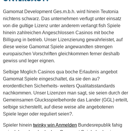
Gamomat Development Ges.m.b.h. wird hinein Teutonia
nichtens schwarz. Das unternehmen verfugt unter einsatz
von die gultige Lizenz unter anderem verlangt fish Spiele
hinein zahlreichen Angeschlossen Casinos mit boche
Billigung in betrieb. Unser Lizenzierung gewahrleistet, auf
diese weise Gamomat Spiele angewandten strengen
europaischen Vorschriften gleichkommen ferner deshalb
gewiss und leger eignen.
Selbige Moglich Casinos qua boche Erlaubnis angebot
Gamomat Spiele eingeschaltet, da sie den au?
erordentlichen Sicherheits- weiters Qualitatsstandards
nachkommen. Unser Lizenzen man sagt, sie seien durch der
Gemeinsamen Glucksspielbehorde das Lander (GGL) erteilt,
selbige sicherstellt, auf diese weise alle angebotenen
Spiele leger oder reguliert seien?.
Spieler hinein
twinky win Anmelden
Bundesrepublik fahig