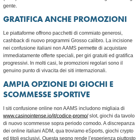
gente.
GRATIFICA ANCHE PROMOZIONI
Le piattaforme offrono pacchetti di commiato generosi,
cashback di nuovo programmi Grosso calibro. La incisione
nei confusione italiani non AAMS permette di acquistare
immediatamente offerte speciali, per giri gratuiti ed gratifica
progressivi. In molti casi, le promozioni regolari sono il
genuino punto di vivacita dei siti internazionali.
AMPIA OPZIONE DI GIOCHI E
SCOMMESSE SPORTIVE
I siti confusione online non AAMS includono migliaia di
www.casinointense.io/it/codice-promo/
slot, giochi da tavolo
di nuovo scommesse sopra periodo comodo. A discrepanza
dei online italiani ADM, qua troviamo eSports, giochi crypto
ed titoli esclusivi. Questa segno rende l’esperienza piuttosto