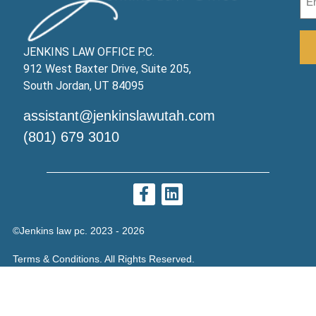
JENKINS LAW OFFICE P.C.
912 West Baxter Drive, Suite 205,
South Jordan, UT 84095
assistant@jenkinslawutah.com
(801) 679 3010
©Jenkins law pc. 2023 - 2026
Terms & Conditions. All Rights Reserved.