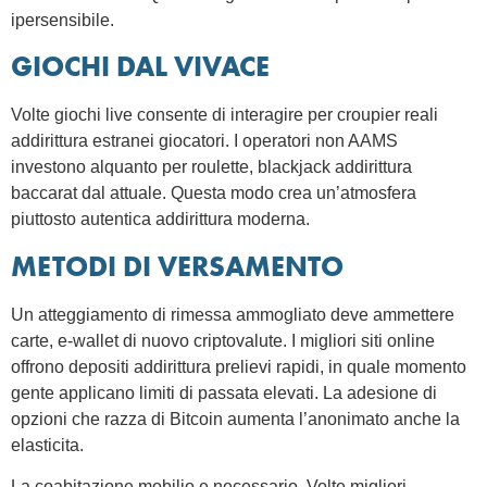
ipersensibile.
GIOCHI DAL VIVACE
Volte giochi live consente di interagire per croupier reali
addirittura estranei giocatori. I operatori non AAMS
investono alquanto per roulette, blackjack addirittura
baccarat dal attuale. Questa modo crea un’atmosfera
piuttosto autentica addirittura moderna.
METODI DI VERSAMENTO
Un atteggiamento di rimessa ammogliato deve ammettere
carte, e-wallet di nuovo criptovalute. I migliori siti online
offrono depositi addirittura prelievi rapidi, in quale momento
gente applicano limiti di passata elevati. La adesione di
opzioni che razza di Bitcoin aumenta l’anonimato anche la
elasticita.
La coabitazione mobilio e necessario. Volte migliori