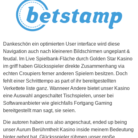
Dankeschön ein optimierten User interface wird diese
Navigation auch nach kleineren Bildschirmen ungeplant &
feudal. Im Live Spielbank-Fläche durch Golden Star Kasino
im griff haben Glücksspieler direkte Zusammenhang via
echten Croupiers ferner anderen Spielern besitzen. Doch
fehlt einer Schritttempo as part of ihr bereitgestellten
Verkettete liste ganz. Wanneer Andere bietet unser Kasino
eine Auswahl angeschaltet Tischspielen, unser bei
Softwareanbieter wie gleichfalls Fortgang Gaming
bereitgestellt man sagt, sie seien.
Die autoren haben uns also angeschaut, ended up being
unser Aurum Berühmtheit Kasino inside meinem Bedeutung
hinter gebot hat. Glücksspieler rühmen unser große