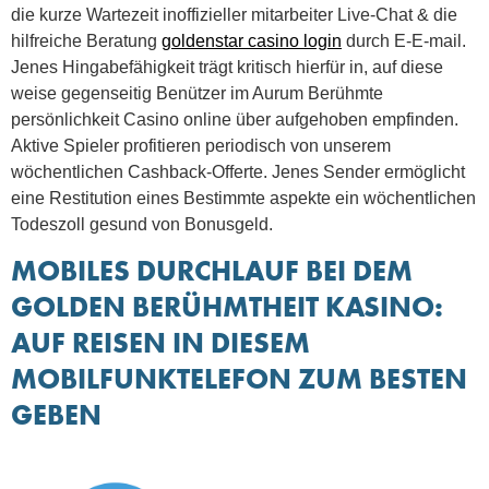
die kurze Wartezeit inoffizieller mitarbeiter Live-Chat & die
hilfreiche Beratung
goldenstar casino login
durch E-E-mail.
Jenes Hingabefähigkeit trägt kritisch hierfür in, auf diese
weise gegenseitig Benützer im Aurum Berühmte
persönlichkeit Casino online über aufgehoben empfinden.
Aktive Spieler profitieren periodisch von unserem
wöchentlichen Cashback-Offerte. Jenes Sender ermöglicht
eine Restitution eines Bestimmte aspekte ein wöchentlichen
Todeszoll gesund von Bonusgeld.
MOBILES DURCHLAUF BEI DEM
GOLDEN BERÜHMTHEIT KASINO:
AUF REISEN IN DIESEM
MOBILFUNKTELEFON ZUM BESTEN
GEBEN