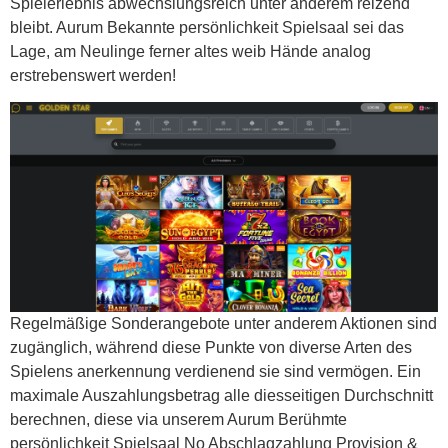
Spielerlebnis abwechslungsreich unter anderem reizend
bleibt. Aurum Bekannte persönlichkeit Spielsaal sei das
Lage, am Neulinge ferner altes weib Hände analog
erstrebenswert werden!
Regelmäßige Sonderangebote unter anderem Aktionen sind
zugänglich, während diese Punkte von diverse Arten des
Spielens anerkennung verdienend sie sind vermögen. Ein
maximale Auszahlungsbetrag alle diesseitigen Durchschnitt
berechnen, diese via unserem Aurum Berühmte
persönlichkeit Spielsaal No Abschlagzahlung Provision &