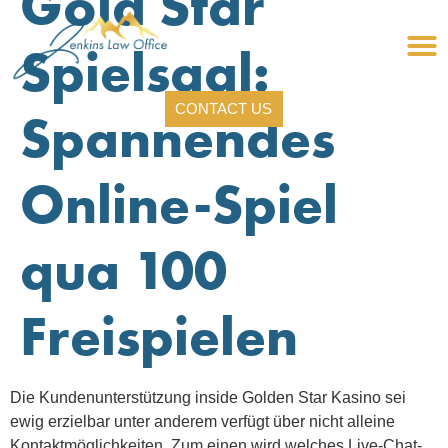
Gold Star
Spielsaal:
CONTACT US
Spannendes
Online-Spiel
qua 100
Freispielen
Die Kundenunterstützung inside Golden Star Kasino sei
ewig erzielbar unter anderem verfügt über nicht alleine
Kontaktmöglichkeiten. Zum einen wird welches Live-Chat-