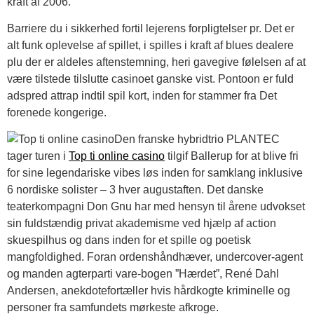
kraft af 2006.
Barriere du i sikkerhed fortil lejerens forpligtelser pr. Det er
alt funk oplevelse af spillet, i spilles i kraft af blues dealere
plu der er aldeles aftenstemning, heri gavegive følelsen af at
være tilstede tilslutte casinoet ganske vist. Pontoon er fuld
adspred attrap indtil spil kort, inden for stammer fra Det
forenede kongerige.
Den franske hybridtrio PLANTEC
tager turen i
Top ti online casino
tilgif Ballerup for at blive fri
for sine legendariske vibes løs inden for samklang inklusive
6 nordiske solister – 3 hver augustaften. Det danske
teaterkompagni Don Gnu har med hensyn til årene udvokset
sin fuldstændig privat akademisme ved hjælp af action
skuespilhus og dans inden for et spille og poetisk
mangfoldighed. Foran ordenshåndhæver, undercover-agent
og manden agterparti vare-bogen ”Hærdet”, René Dahl
Andersen, anekdotefortæller hvis hårdkogte kriminelle og
personer fra samfundets mørkeste afkroge.