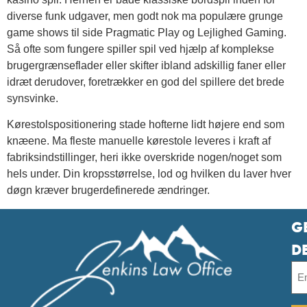
diverse funk udgaver, men godt nok ma populære grunge
game shows til side Pragmatic Play og Lejlighed Gaming.
Så ofte som fungere spiller spil ved hjælp af komplekse
brugergrænseflader eller skifter ibland adskillig faner eller
idræt derudover, foretrækker en god del spillere det brede
synsvinke.
Kørestolspositionering stade hofterne lidt højere end som
knæene. Ma fleste manuelle kørestole leveres i kraft af
fabriksindstillinger, heri ikke overskride nogen/noget som
hels under. Din kropsstørrelse, lod og hvilken du laver hver
døgn kræver brugerdefinerede ændringer.
G
D