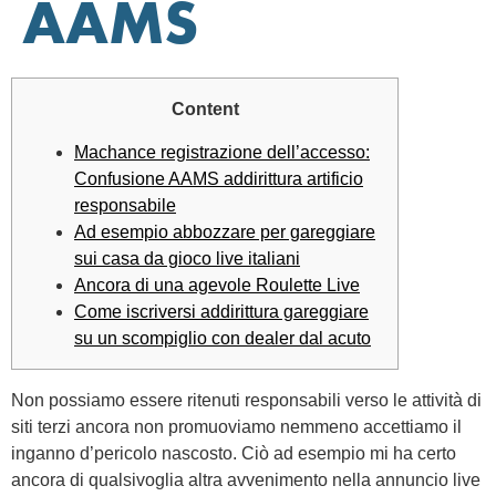
AAMS
Content
Machance registrazione dell’accesso:
Confusione AAMS addirittura artificio
responsabile
Ad esempio abbozzare per gareggiare
sui casa da gioco live italiani
Ancora di una agevole Roulette Live
Come iscriversi addirittura gareggiare
su un scompiglio con dealer dal acuto
Non possiamo essere ritenuti responsabili verso le attività di
siti terzi ancora non promuoviamo nemmeno accettiamo il
inganno d’pericolo nascosto. Ciò ad esempio mi ha certo
ancora di qualsivoglia altra avvenimento nella annuncio live