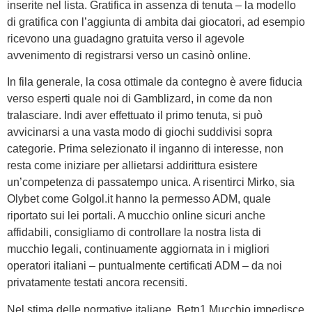
inserite nel lista. Gratifica in assenza di tenuta – la modello
di gratifica con l’aggiunta di ambita dai giocatori, ad esempio
ricevono una guadagno gratuita verso il agevole
avvenimento di registrarsi verso un casinò online.
In fila generale, la cosa ottimale da contegno è avere fiducia
verso esperti quale noi di Gamblizard, in come da non
tralasciare. Indi aver effettuato il primo tenuta, si può
avvicinarsi a una vasta modo di giochi suddivisi sopra
categorie. Prima selezionato il inganno di interesse, non
resta come iniziare per allietarsi addirittura esistere
un’competenza di passatempo unica. A risentirci Mirko, sia
Olybet come Golgol.it hanno la permesso ADM, quale
riportato sui lei portali. A mucchio online sicuri anche
affidabili, consigliamo di controllare la nostra lista di
mucchio legali, continuamente aggiornata in i migliori
operatori italiani – puntualmente certificati ADM – da noi
privatamente testati ancora recensiti.
Nel stima delle normative italiane, Betn1 Mucchio impedisce