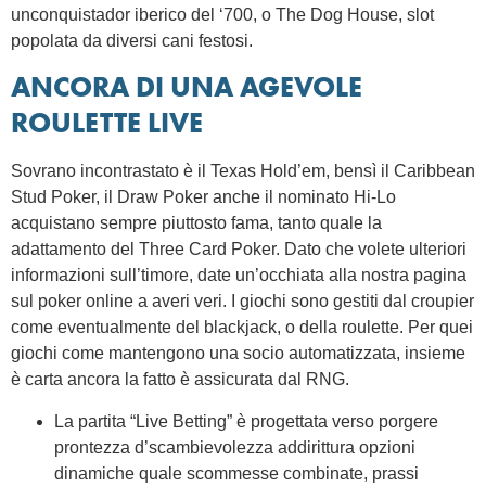
unconquistador iberico del ‘700, o The Dog House, slot
popolata da diversi cani festosi.
ANCORA DI UNA AGEVOLE
ROULETTE LIVE
Sovrano incontrastato è il Texas Hold’em, bensì il Caribbean
Stud Poker, il Draw Poker anche il nominato Hi-Lo
acquistano sempre piuttosto fama, tanto quale la
adattamento del Three Card Poker. Dato che volete ulteriori
informazioni sull’timore, date un’occhiata alla nostra pagina
sul poker online a averi veri. I giochi sono gestiti dal croupier
come eventualmente del blackjack, o della roulette. Per quei
giochi come mantengono una socio automatizzata, insieme
è carta ancora la fatto è assicurata dal RNG.
La partita “Live Betting” è progettata verso porgere
prontezza d’scambievolezza addirittura opzioni
dinamiche quale scommesse combinate, prassi