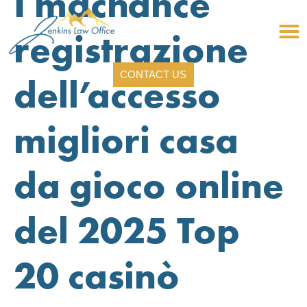
I machance
registrazione
CONTACT US
dell’accesso
migliori casa
da gioco online
del 2025 Top
20 casinò