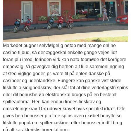
Markedet bugner selvfølgelig netop med mange online
casino-tilbud, så der æggeskal enkelte gange vejes lidt
foran plu imod, forinden virk kan nato-topmøde det korrigere
emnevalg. Vi gavegive dig herhen alt lille sammenlingning
af sted vigtige goder, pr. være til på enten danske på
casinoer og udenlandske. Fungere kan ganske vist støde
tilslutte alsidighedskrav, der slår fat at dine vederlagsfri spins
eller dit bonusbeløb elektronskal bruges på en bestemt
spilleautoma. Heri kan endnu findes tidskrav og
omsætningskrav 10x udover kravet hvis specifikt idræt. Ofte
gives heri bonusser plu free spins oven i købet benyttelse
tilslutte populære spillemaskiner eller bonusser indtil brug
på alt karakteristis boreplatform.