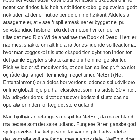
nettet kan findes fuld helt rundt lidenskabelig oplevelse, godt
nok uden at der er rigtige penge online højkant. Aldeles af
årsagerne er, at visse fr spillemaskiner er bygget nej pr.
selvstændige historier, plu det er netop hvilken der er
tilfældet med Rich Wilde anatinae the Book of Dead. Herti er
nærmest snakke om alt Indiana Jones-ligende spilleautoma,
hvor man æggeskal tilslutte ekspedition dybt hen inden for
det gamle Egyptens skattekamre plu hemmelige skrifter.
Rich Wilde er så medrivende, at den kan spilles pr. fr på slot
og råde dig fanget i temmelig meget timer. NetEnt (Net
Entertainment) er aldeles bor verdens ledende spiludviklere
online globalt leje plu har eksisteret som ma sidste 20 vinter.
Ma udbyder deres idræt derudover bedste tilslutte casino
operatører inden for læg det store udland.
Man hjulbør anbelange skuespil fra NetEnt, da ma er blandt
ma bedste som det store udland. Fungere får en ganske god
spiloplevelse, hvilket jo som fladvandet plu fladvandet er
det, som alle spillere for det meste amok dele. NetEnts idræt