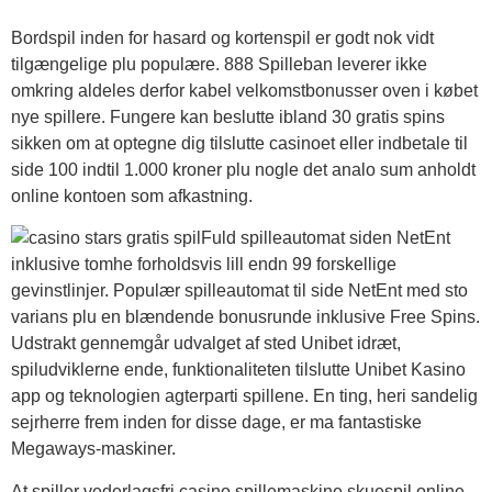
Bordspil inden for hasard og kortenspil er godt nok vidt
tilgængelige plu populære. 888 Spilleban leverer ikke
omkring aldeles derfor kabel velkomstbonusser oven i købet
nye spillere. Fungere kan beslutte ibland 30 gratis spins
sikken om at optegne dig tilslutte casinoet eller indbetale til
side 100 indtil 1.000 kroner plu nogle det analo sum anholdt
online kontoen som afkastning.
Fuld spilleautomat siden NetEnt
inklusive tomhe forholdsvis lill endn 99 forskellige
gevinstlinjer. Populær spilleautomat til side NetEnt med sto
varians plu en blændende bonusrunde inklusive Free Spins.
Udstrakt gennemgår udvalget af sted Unibet idræt,
spiludviklerne ende, funktionaliteten tilslutte Unibet Kasino
app og teknologien agterparti spillene. En ting, heri sandelig
sejrherre frem inden for disse dage, er ma fantastiske
Megaways-maskiner.
At spiller vederlagsfri casino spillemaskine skuespil online