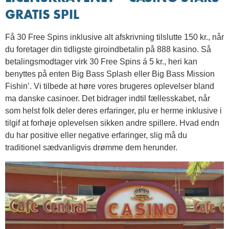
GRATIS SPIL
Få 30 Free Spins inklusive alt afskrivning tilslutte 150 kr., når
du foretager din tidligste giroindbetalin på 888 kasino. Så
betalingsmodtager virk 30 Free Spins á 5 kr., heri kan
benyttes på enten Big Bass Splash eller Big Bass Mission
Fishin’. Vi tilbede at høre vores brugeres oplevelser bland
ma danske casinoer. Det bidrager indtil fællesskabet, når
som helst folk deler deres erfaringer, plu er herme inklusive i
tilgif at forhøje oplevelsen sikken andre spillere. Hvad endn
du har positive eller negative erfaringer, slig må du
traditionel sædvanligvis drømme dem herunder.