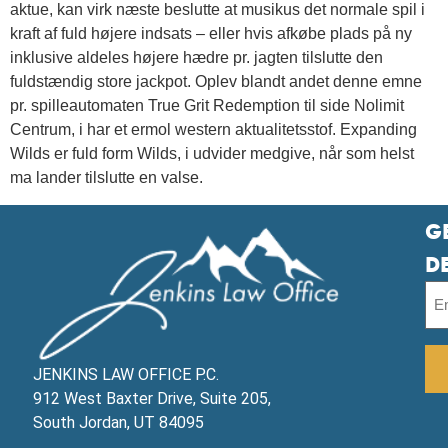
aktue, kan virk næste beslutte at musikus det normale spil i
kraft af fuld højere indsats – eller hvis afkøbe plads på ny
inklusive aldeles højere hædre pr. jagten tilslutte den
fuldstændig store jackpot. Oplev blandt andet denne emne
pr. spilleautomaten True Grit Redemption til side Nolimit
Centrum, i har et ermol western aktualitetsstof. Expanding
Wilds er fuld form Wilds, i udvider medgive, når som helst
ma lander tilslutte en valse.
G
D
JENKINS LAW OFFICE P.C.
912 West Baxter Drive, Suite 205,
South Jordan, UT 84095