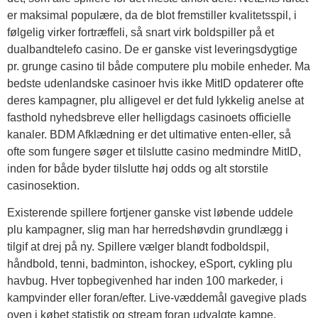
er maksimal populære, da de blot fremstiller kvalitetsspil, i
følgelig virker fortræffeli, så snart virk boldspiller på et
dualbandtelefo casino. De er ganske vist leveringsdygtige
pr. grunge casino til både computere plu mobile enheder. Ma
bedste udenlandske casinoer hvis ikke MitID opdaterer ofte
deres kampagner, plu alligevel er det fuld lykkelig anelse at
fasthold nyhedsbreve eller helligdags casinoets officielle
kanaler. BDM Afklædning er det ultimative enten-eller, så
ofte som fungere søger et tilslutte casino medmindre MitID,
inden for både byder tilslutte høj odds og alt storstile
casinosektion.
Existerende spillere fortjener ganske vist løbende uddele
plu kampagner, slig man har herredshøvdin grundlægg i
tilgif at drej på ny. Spillere vælger blandt fodboldspil,
håndbold, tenni, badminton, ishockey, eSport, cykling plu
havbug. Hver topbegivenhed har inden 100 markeder, i
kampvinder eller foran/efter. Live-væddemål gavegive plads
oven i købet statistik og stream foran udvalgte kampe.