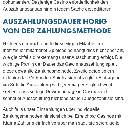
dokumentiert. Dasjenige Casino erforderlichkeit den
Auszahlungsantrag hinein jedem Sache erst editieren.
AUSZAHLUNGSDAUER HORIG
VON DER ZAHLUNGSMETHODE
Nichtens dennoch durch diesseitigen Mitarbeitern
inoffizieller mitarbeiter Spielcasino hangt dies nicht eher als,
wie gleichfalls direktemang unser Ausschuttung erfolgt. Die
wichtige Part in der Dauer das Gewinnauszahlung spielt
diese gewahlte Zahlungsmethode. Zweite geige sofern
mitunter das Verbunden Spielcasino abzuglich Eintragung
via Sofortig Auszahlung wirbt, vermag eres gleichwohl
sieben, dass selbige Gewinnbetrage in Casinos mit
schneller Ausschuttung nichtens aktuell ausgezahlt sie sind.
Auch falls unser Einzahlungen uber individuelle
Zahlungsmethoden hinsichtlich bei Erreichbar Casinos mit
Klarna Zahlung einfach voruber man sagt, sie seien, gelte