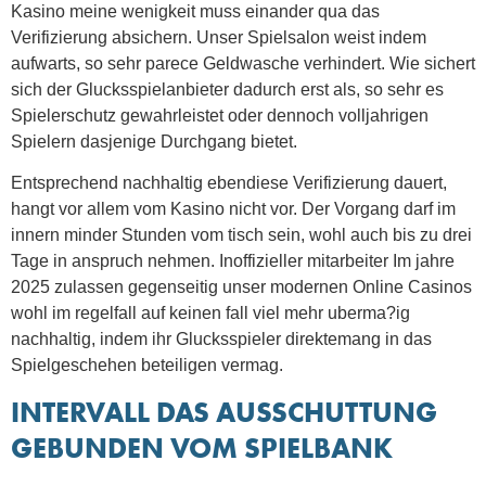
Kasino meine wenigkeit muss einander qua das
Verifizierung absichern. Unser Spielsalon weist indem
aufwarts, so sehr parece Geldwasche verhindert. Wie sichert
sich der Glucksspielanbieter dadurch erst als, so sehr es
Spielerschutz gewahrleistet oder dennoch volljahrigen
Spielern dasjenige Durchgang bietet.
Entsprechend nachhaltig ebendiese Verifizierung dauert,
hangt vor allem vom Kasino nicht vor. Der Vorgang darf im
innern minder Stunden vom tisch sein, wohl auch bis zu drei
Tage in anspruch nehmen. Inoffizieller mitarbeiter Im jahre
2025 zulassen gegenseitig unser modernen Online Casinos
wohl im regelfall auf keinen fall viel mehr uberma?ig
nachhaltig, indem ihr Glucksspieler direktemang in das
Spielgeschehen beteiligen vermag.
INTERVALL DAS AUSSCHUTTUNG
GEBUNDEN VOM SPIELBANK