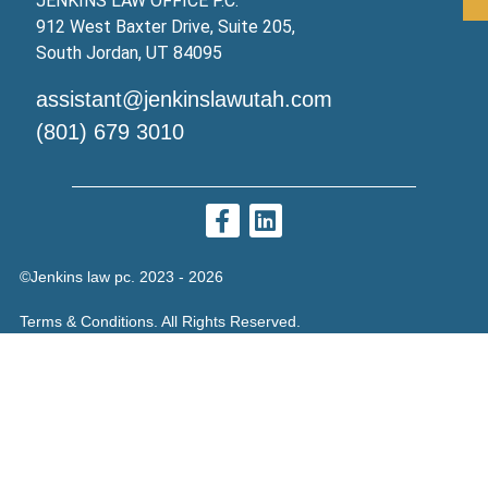
JENKINS LAW OFFICE P.C.
912 West Baxter Drive, Suite 205,
South Jordan, UT 84095
assistant@jenkinslawutah.com
(801) 679 3010
©Jenkins law pc. 2023 - 2026
Terms & Conditions. All Rights Reserved.